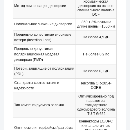
хроматическая
Метод компенсации дисперсии
дисперсия на основе
специального волокна
DCF
-850 ± 3% пс/нм на
Номинальное значение дисперсии
длине волны ~1550 нм
Предельно допустимые вносимые
Не более 4,5 дБ
потери (Insertion Loss)
Предельно допустимая
поляризационная модовая
Не более 0,9 пс
дисперсия (PMD)
Потери, зависящие от поляризации
Не более 0,1 дБ
(PDL)
Стандарты соответствия и
Telcordia GR-2854-
CORE
надёжности
Оптимизировано под
параметры
Тип компенсируемого волокна
стандартного
одномодового волокна
ITU-T G.652
Коннекторы LC/UPC
или аналогичные
Оптические интерфейсы / разъёмы