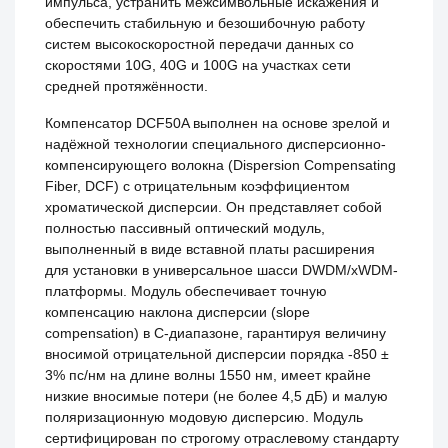
импульса, устранить межсимвольные искажения и
обеспечить стабильную и безошибочную работу
систем высокоскоростной передачи данных со
скоростями 10G, 40G и 100G на участках сети
средней протяжённости.
Компенсатор DCF50A выполнен на основе зрелой и
надёжной технологии специального дисперсионно-
компенсирующего волокна (Dispersion Compensating
Fiber, DCF) с отрицательным коэффициентом
хроматической дисперсии. Он представляет собой
полностью пассивный оптический модуль,
выполненный в виде вставной платы расширения
для установки в универсальное шасси DWDM/xWDM-
платформы. Модуль обеспечивает точную
компенсацию наклона дисперсии (slope
compensation) в C-диапазоне, гарантируя величину
вносимой отрицательной дисперсии порядка -850 ±
3% пс/нм на длине волны 1550 нм, имеет крайне
низкие вносимые потери (не более 4,5 дБ) и малую
поляризационную модовую дисперсию. Модуль
сертифицирован по строгому отраслевому стандарту