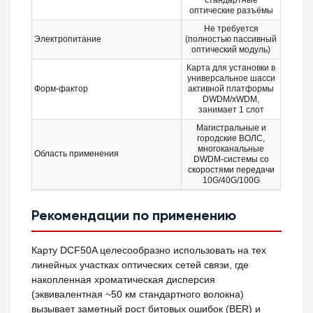
стандартные
оптические разъёмы
Не требуется
Электропитание
(полностью пассивный
оптический модуль)
Карта для установки в
универсальное шасси
Форм-фактор
активной платформы
DWDM/xWDM,
занимает 1 слот
Магистральные и
городские ВОЛС,
многоканальные
Область применения
DWDM-системы со
скоростями передачи
10G/40G/100G
Рекомендации по применению
Карту DCF50A целесообразно использовать на тех
линейных участках оптических сетей связи, где
накопленная хроматическая дисперсия
(эквивалентная ~50 км стандартного волокна)
вызывает заметный рост битовых ошибок (BER) и