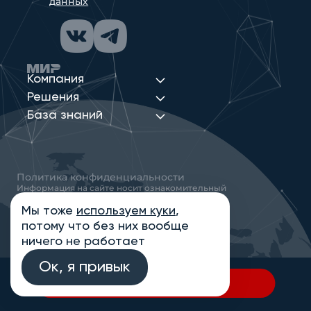
данных
Компания
Решения
База знаний
Политика конфиденциальности
Информация на сайте носит ознакомительный
характер и не является публичной офертой,
определяемой положениями статьи 437
Мы тоже
используем куки
,
Гражданского кодекса РФ
потому что без них вообще
© 2013-2026 Новые Сети Интеграция
ничего не работает
Ок, я привык
В спецификацию