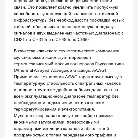
передачи по двухволоконной физической линии
связи. Это позволяет кратно увеличить пропускную
способность существующей волоконно-оптической
инфраструктуры без необходимости прокладки новых
кабелей, обеспечивая одновременную передачу
сигналов в двух выделенных частотных диапазонах: с
CH21 по CH31.5 и с CH49.5 по CH60.
В качестве ключевого технологического компонента
мультиплексор использует передовой
термонезависимый массив волноводов Гауссова типа
(Athermal Arrayed Waveguide Gratings, AAWG).
Применение технологии AAWG гарантирует высокую
температурную стабильность спектральных каналов
и полное отсутствие дрейфа рабочих длин волн во
всём эксплуатационном диапазоне температур без
необходимости подключения активных схем
терморегулирования и электропитания.
Мультиплексор характеризуется крайне низкими
вносимыми затуханиями, превосходными
параметрами изоляции каналов и абсолютной
прозрачностью к типам передаваемого трафика и