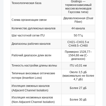
Gratings —
Технологическая база
термонезависимый
массив волноводов
Гауссова типа)
Двухволоконная (Dual
Схема организации связи
Fiber)
Количество дуплексных каналов
44 канала
Шаг частотной сетки ITU
50 ГГц
CH21–CH31.5 и
Диапазоны рабочих каналов
CH49.5–CH60
Примерно 1528,77–
Рабочий диапазон длин волн
1564,68 нм (C-
диапазон)
Точность настройки длины волны
ITU ±0,01 нм
Около 3,5 дБ
Типичные вносимые оптические
(максимально не более
потери (Insertion Loss)
4,7 дБ)
Изоляция смежных каналов
Более 27 дБ
(Adjacent Channel Isolation)
Изоляция несмежных каналов
Более 30 дБ
(Non-Adjacent Channel Isolation)