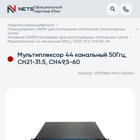
Официальный
партнер Eltex
Главная страница
Каталог
Оборудование xWDM для построения оптических транспортных
сетей
Активная DWDM‑платформа для магистральных оптических сетей
Мультиплексор 44 канальный 50Ггц, СH21-31.5, СH49,5-60
Мультиплексор 44 канальный 50Ггц,
СH21-31.5, СH49,5-60
Артикул:
OPC1800-PX44 50GHz