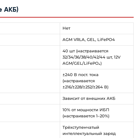
е АКБ)
Нет
AGM VRLA, GEL, LiFePO4
40 шт (настраивается
32/34/36/38/40/42/44 шт, 12V
AGM/GEL/LiFePO₄)
±240 В пост. тока
(настраивается
±216/±228/±252/±264 В)
Зависит от внешних АКБ
10% от мощности ИБП
(настраивается 1–20%)
Трёхступенчатый
интеллектуальный заряд