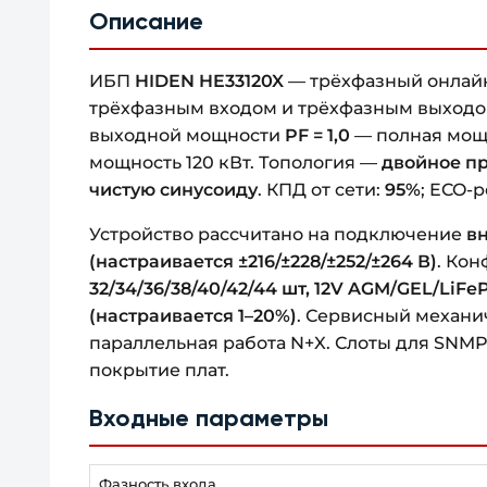
Описание
ИБП
HIDEN HE33120X
— трёхфазный онлайн
трёхфазным входом и трёхфазным выходом
выходной мощности
PF = 1,0
— полная мощн
мощность 120 кВт. Топология —
двойное пр
чистую синусоиду
. КПД от сети:
95%
; ECO-
Устройство рассчитано на подключение
в
(настраивается ±216/±228/±252/±264 В)
. Ко
32/34/36/38/40/42/44 шт, 12V AGM/GEL/LiFe
(настраивается 1–20%)
. Сервисный механи
параллельная работа N+X. Слоты для SNMP-
покрытие плат.
Входные параметры
Фазность входа