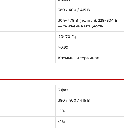
380 / 400 / 415 В
304~478 В (полная); 228~304 В
— снижение мощности
40~70 Гц
>0,99
Клеммный терминал
3 фазы
380 / 400 / 415 В
±1%
≤1%