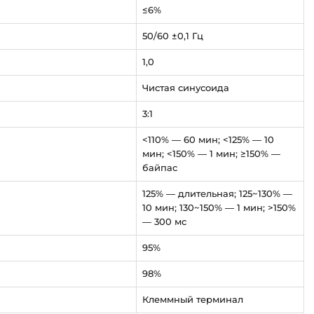
≤6%
50/60 ±0,1 Гц
1,0
Чистая синусоида
3:1
<110% — 60 мин; <125% — 10
мин; <150% — 1 мин; ≥150% —
байпас
125% — длительная; 125~130% —
10 мин; 130~150% — 1 мин; >150%
— 300 мс
95%
98%
Клеммный терминал