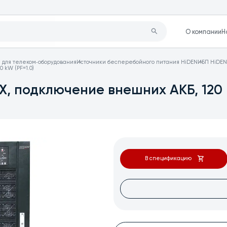
О компании
Н
 для телеком‑оборудования
Источники бесперебойного питания HiDEN
ИБП HiDEN 
 kW (PF=1.0)
X, подключение внешних АКБ, 120 k
В спецификацию