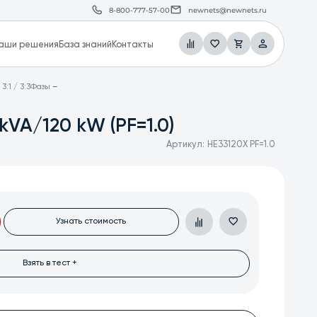
8-800-777-57-00
newnets@newnets.ru
аши решения
База знаний
Контакты
3:1 / 3:3Фазы
VA/120 kW (PF=1.0)
Артикул:
HE33120X PF=1.0
Узнать стоимость
Взять в тест +