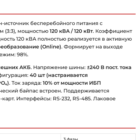
-источник бесперебойного питания с
 (3:3), мощностью
120 кВА / 120 кВт
. Коэффициент
ость 120 кВА полностью реализуется в активную
еобразование (Online)
. Формирует на выходе
режим: 98%.
нешних АКБ
. Напряжение шины:
±240 В пост. тока
нфигурация:
40 шт (настраивается
PO₄)
. Ток заряда:
10% от мощности ИБП
ческий байпас встроен. Поддерживается
карт. Интерфейсы: RS-232, RS-485. Лаковое
3 фазы