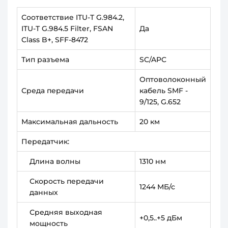
Соответствие ITU-T G.984.2,
ITU-T G.984.5 Filter, FSAN
Да
Class B+, SFF-8472
Тип разъема
SC/APC
Оптоволоконный
Среда передачи
кабель SMF -
9/125, G.652
Максимальная дальность
20 км
Передатчик:
Длина волны
1310 нм
Скорость передачи
1244 МБ/с
данных
Средняя выходная
+0,5..+5 дБм
мощность