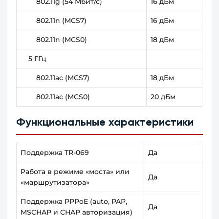
802.11g (54 Мбит/с)
16 дБм
802.11n (MCS7)
16 дБм
802.11n (MCS0)
18 дБм
5 ГГц
802.11ac (MCS7)
18 дБм
802.11ac (MCS0)
20 дБм
Функциональные характеристики
Поддержка TR-069
Да
Работа в режиме «моста» или
Да
«маршрутизатора»
Поддержка PPPoE (auto, PAP,
Да
MSCHAP и CHAP авторизация)