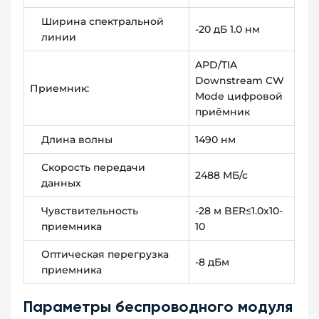
Ширина спектральной
-20 дБ 1.0 нм
линии
APD/TIA
Downstream CW
Приемник:
Mode цифровой
приёмник
Длина волны
1490 нм
Скорость передачи
2488 МБ/с
данных
Чувствительность
-28 м BER≤1.0x10-
приемника
10
Оптическая перегрузка
-8 дБм
приемника
Параметры беспроводного модуля