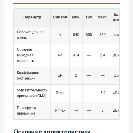
Ед.
Параметр
Символ
Мин.
Тип.
Макс.
изм.
Рабочая длина
λ
840
850
860
нм
волны
Средняя
выходная
Po
-8.4
—
2.4
дБм
мощность
Коэффициент
ER
2
—
—
дБ
экстинкции
Чувствительность
Rsen
—
—
-5.2
дБм
приемника (OMA)
Перегрузка
Pimax
—
—
3
дБм
приемника
Основные характеристики