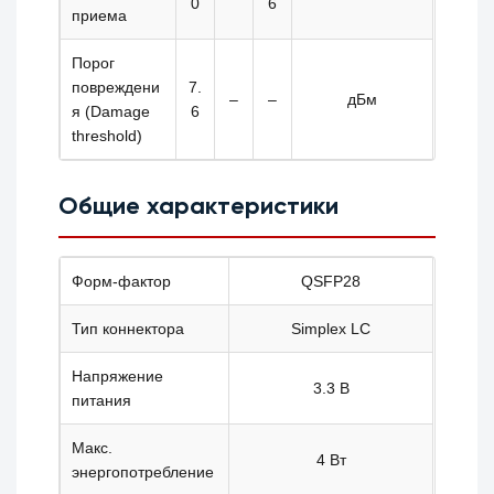
0
6
приема
Порог
повреждени
7.
–
–
дБм
я (Damage
6
threshold)
Общие характеристики
Форм-фактор
QSFP28
Тип коннектора
Simplex LC
Напряжение
3.3 В
питания
Макс.
4 Вт
энергопотребление