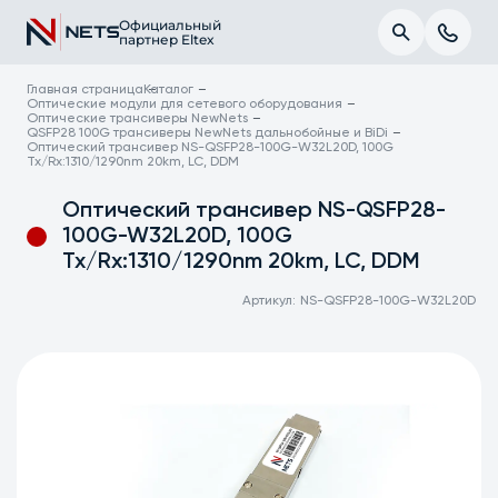
Официальный
партнер Eltex
Главная страница
Каталог
Оптические модули для сетевого оборудования
Оптические трансиверы NewNets
QSFP28 100G трансиверы NewNets дальнобойные и BiDi
Оптический трансивер NS-QSFP28-100G-W32L20D, 100G
Tx/Rx:1310/1290nm 20km, LC, DDM
Оптический трансивер NS-QSFP28-
100G-W32L20D, 100G
Tx/Rx:1310/1290nm 20km, LC, DDM
Артикул:
NS-QSFP28-100G-W32L20D