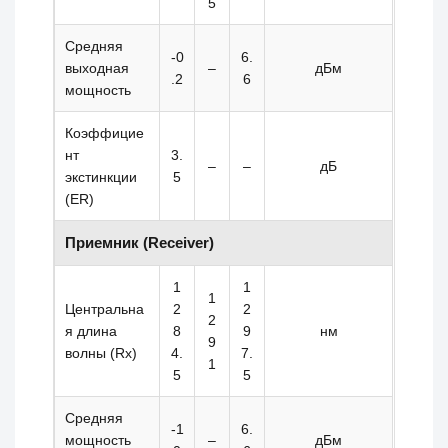
5
Средняя
-0
6.
выходная
–
дБм
.2
6
мощность
Коэффицие
нт
3.
–
–
дБ
экстинкции
5
(ER)
Приемник (Receiver)
1
1
1
Центральна
2
2
2
я длина
8
9
нм
9
волны (Rx)
4.
7.
1
5
5
Средняя
-1
6.
мощность
–
дБм