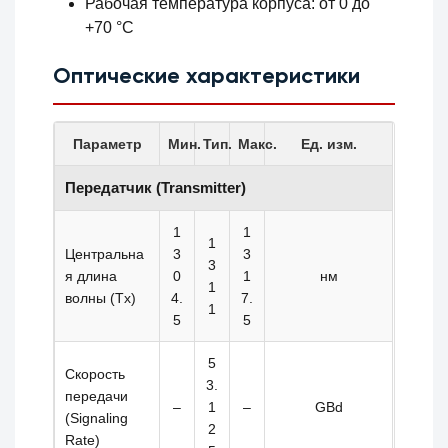
Рабочая температура корпуса: от 0 до
+70 °C
Оптические характеристики
Параметр
Мин.
Тип.
Макс.
Ед. изм.
Передатчик (Transmitter)
1
1
1
Центральна
3
3
3
я длина
0
1
нм
1
волны (Tx)
4.
7.
1
5
5
5
Скорость
3.
передачи
–
1
–
GBd
(Signaling
2
Rate)