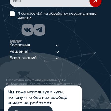
Я согласен(а) на
обработку персональных
данных
Компания
Решения
База знаний
Политика конфиденциальности
Информация на сайте носит ознакомительный
характер и не является публичной офертой,
определяемой положениями статьи 437
Мы тоже
используем куки
,
Гражданского кодекса РФ
потому что без них вообще
© 2013-2026 Новые Сети Интеграция
ничего не работает