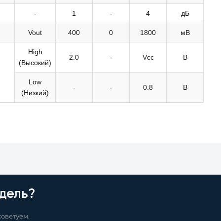
-
1
-
4
дБ
Vout
400
0
1800
мВ
High
2.0
-
Vcc
В
(Высокий)
Low
-
-
0.8
В
(Низкий)
дель?
оветуем.