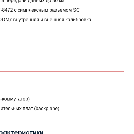
ля передачи данных до 80 км
F-8472 с симплексным разъемом SC
DDM): внутренняя и внешняя калибровка
р-коммутатор)
тельных плат (backplane)
арактеристики