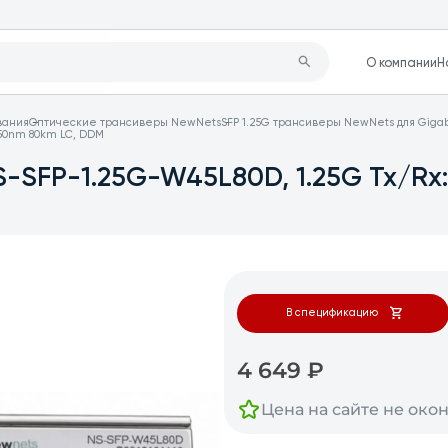
О компании
Н
вания
Оптические трансиверы NewNets
SFP 1.25G трансиверы NewNets для Gigab
550nm 80km LC, DDM
-SFP-1.25G-W45L80D, 1.25G Tx/Rx
В спецификацию
4 649
₽
Цена на сайте не око