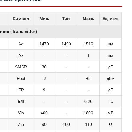
Символ
Мин.
Тип.
Макс.
Ед. изм.
чик (Transmitter)
λc
1470
1490
1510
нм
∆λ
-
-
1
нм
SMSR
30
-
-
дБ
Pout
-2
-
+3
дБм
ER
9
-
-
дБ
tr/tf
-
-
0.26
нс
Vin
400
-
1800
мВ
Zin
90
100
110
Ω