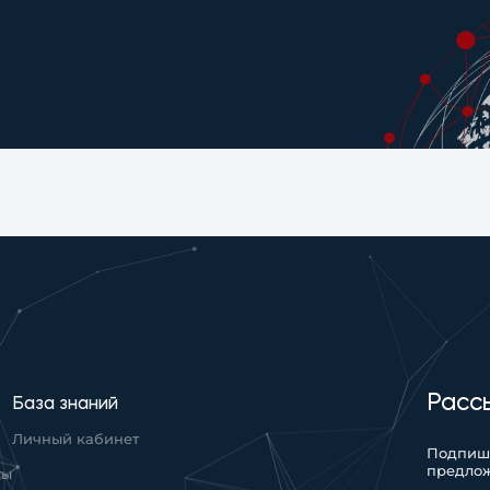
Расс
База знаний
Личный кабинет
Подпиши
предло
ты