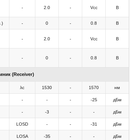
-
2.0
-
Vcc
В
.)
-
0
-
0.8
В
-
2.0
-
Vcc
В
-
0
-
0.8
В
ник (Receiver)
λc
1530
-
1570
нм
-
-
-
-25
дБм
-
-3
-
-
дБм
LOSD
-
-
-31
дБм
LOSA
-35
-
-
дБм