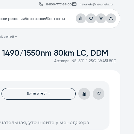
8-800-777-57-00
newnets@newnets.ru
аши решения
База знаний
Контакты
it сетей
: 1490/1550nm 80km LC, DDM
Артикул:
NS-SFP-1.25G-W45L80D
Взять в тест +
нчательная, уточняйте у менеджера