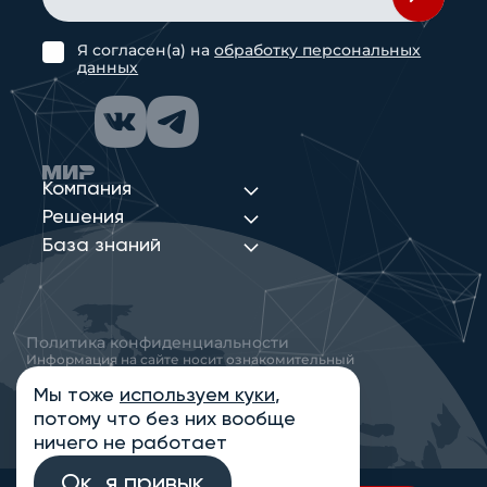
Я согласен(а) на
обработку персональных
данных
Компания
Решения
База знаний
Политика конфиденциальности
Информация на сайте носит ознакомительный
характер и не является публичной офертой,
определяемой положениями статьи 437
Мы тоже
используем куки
,
Гражданского кодекса РФ
потому что без них вообще
© 2013-2026 Новые Сети Интеграция
ничего не работает
Ок, я привык