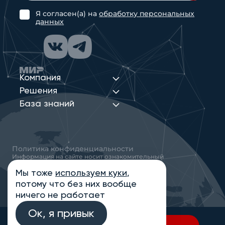
Я согласен(а) на
обработку персональных
данных
Компания
Решения
База знаний
Политика конфиденциальности
Информация на сайте носит ознакомительный
характер и не является публичной офертой,
определяемой положениями статьи 437
Мы тоже
используем куки
,
Гражданского кодекса РФ
потому что без них вообще
© 2013-2026 Новые Сети Интеграция
ничего не работает
Ок, я привык