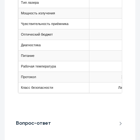
Тип лазера
DFB
Мощность излучения
0…+4 дБ
Чувствительность приёмника
-23 дБм
Оптический бюджет
23 дБ
Диагностика
DDM
Питание
+3.3 В
Рабочая температура
-5…+70 °
Протокол
10GBASE-
Класс безопасности
Лазерный кла
Вопрос-ответ