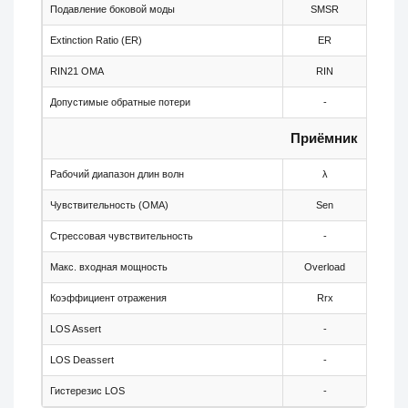
Подавление боковой моды
SMSR
30
Extinction Ratio (ER)
ER
8.2
RIN21 OMA
RIN
-
Допустимые обратные потери
-
-
Приёмник
Рабочий диапазон длин волн
λ
1260
Чувствительность (OMA)
Sen
-
Стрессовая чувствительность
-
-
Макс. входная мощность
Overload
-
Коэффициент отражения
Rrx
-
LOS Assert
-
-25
LOS Deassert
-
-
Гистерезис LOS
-
0.5