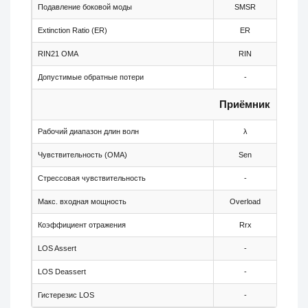
Подавление боковой моды
SMSR
30
Extinction Ratio (ER)
ER
8.2
RIN21 OMA
RIN
-
Допустимые обратные потери
-
-
Приёмник
Рабочий диапазон длин волн
λ
1260
Чувствительность (OMA)
Sen
-
Стрессовая чувствительность
-
-
Макс. входная мощность
Overload
-
Коэффициент отражения
Rrx
-
LOS Assert
-
-25
LOS Deassert
-
-
Гистерезис LOS
-
0.5