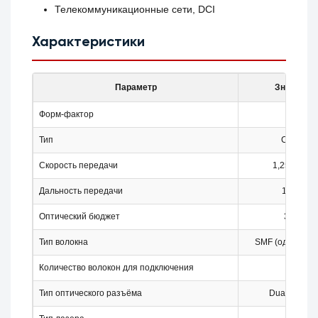
Телекоммуникационные сети, DCI
Характеристики
Параметр
Значение
Форм-фактор
SFP
Тип
CWDM
Скорость передачи
1,25 Гбит/с
Дальность передачи
160 км
Оптический бюджет
36 дБ
Тип волокна
SMF (одномодо
Количество волокон для подключения
2
Тип оптического разъёма
Dual LC/UP