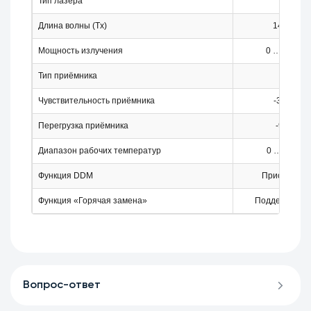
Тип лазера
DFB
Длина волны (Tx)
1410 нм
Мощность излучения
0 … +5 дБ
Тип приёмника
APD
Чувствительность приёмника
-31 дБм
Перегрузка приёмника
-9 дБм
Диапазон рабочих температур
0 … +70 °C
Функция DDM
Присутству
Функция «Горячая замена»
Поддерживае
Вопрос-ответ