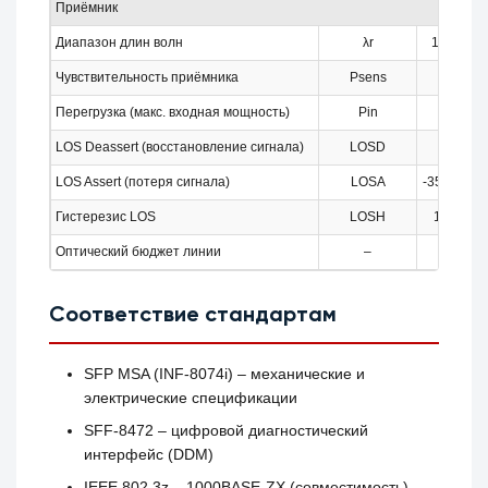
Приёмник
Диапазон длин волн
λr
1260
Чувствительность приёмника
Psens
–
Перегрузка (макс. входная мощность)
Pin
–
LOS Deassert (восстановление сигнала)
LOSD
–
LOS Assert (потеря сигнала)
LOSA
-35 дБм
Гистерезис LOS
LOSH
1 дБ
Оптический бюджет линии
–
–
Соответствие стандартам
SFP MSA (INF‑8074i) – механические и
электрические спецификации
SFF‑8472 – цифровой диагностический
интерфейс (DDM)
IEEE 802.3z – 1000BASE‑ZX (совместимость)