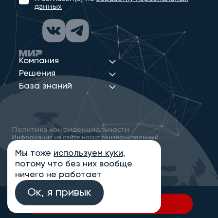
данных
Компания
Решения
База знаний
Политика конфиденциальности
Информация на сайте носит ознакомительный
характер и не является публичной офертой,
определяемой положениями статьи 437
Мы тоже
используем куки
,
Гражданского кодекса РФ
потому что без них вообще
© 2013-2026 Новые Сети Интеграция
ничего не работает
Ок, я привык
В спецификацию