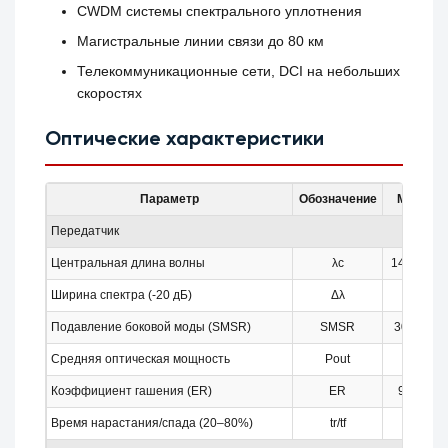
CWDM системы спектрального уплотнения
Магистральные линии связи до 80 км
Телекоммуникационные сети, DCI на небольших
скоростях
Оптические характеристики
Параметр
Обозначение
Мин.
Передатчик
Центральная длина волны
λc
1443.5
Ширина спектра (-20 дБ)
Δλ
–
Подавление боковой моды (SMSR)
SMSR
30 дБ
Средняя оптическая мощность
Pout
0
Коэффициент гашения (ER)
ER
9 дБ
Время нарастания/спада (20–80%)
tr/tf
–