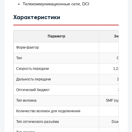
Телекоммуникационные сети, DCI
Характеристики
Параметр
Значение
Форм-фактор
SFP
Тип
CWDM
Скорость передачи
1,25 Гбит/с
Дальность передачи
120 км
Оптический бюджет
36 дБ
Тип волокна
SMF (одномодо
Количество волокон для подключения
2
Тип оптического разъёма
Dual LC/UP