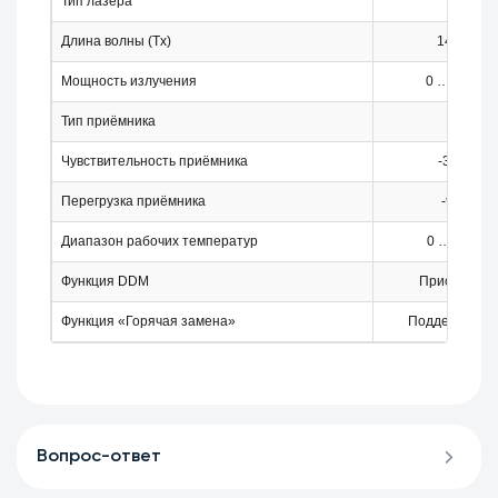
Тип лазера
DFB
Длина волны (Tx)
1470 нм
Мощность излучения
0 … +5 дБ
Тип приёмника
APD
Чувствительность приёмника
-31 дБм
Перегрузка приёмника
-9 дБм
Диапазон рабочих температур
0 … +70 °C
Функция DDM
Присутству
Функция «Горячая замена»
Поддерживае
Вопрос-ответ