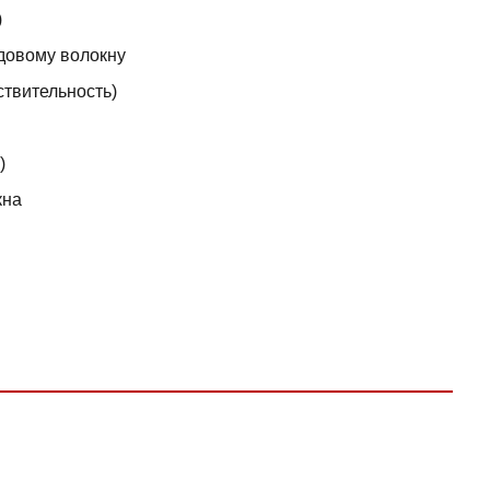
)
довому волокну
твительность)
)
кна