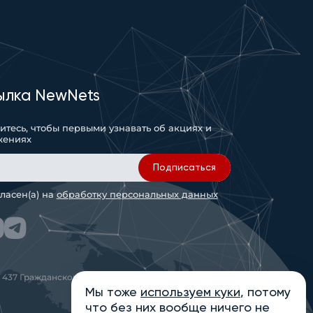
ылка NewNets
тесь, чтобы первыми узнавать об акциях и
жениях
Подписаться
гласен(а) на
обработку персональных данных
 437 Гражданского кодекса РФ
Мы тоже
используем куки
, потому
что без них вообще ничего не