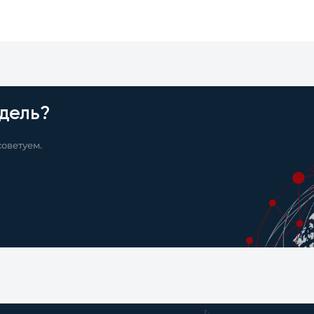
дель?
оветуем.