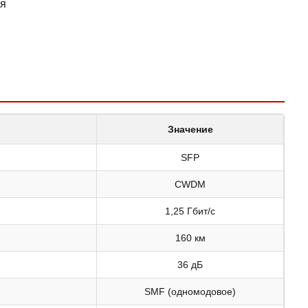
ия
Значение
SFP
CWDM
1,25 Гбит/с
160 км
36 дБ
SMF (одномодовое)