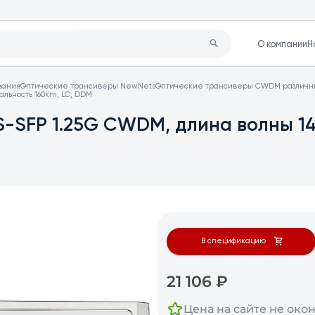
О компании
Н
вания
Оптические трансиверы NewNets
Оптические трансиверы CWDM различны
льность 160km, LC, DDM
-SFP 1.25G CWDM, длина волны 14
В спецификацию
21 106
₽
Цена на сайте не око