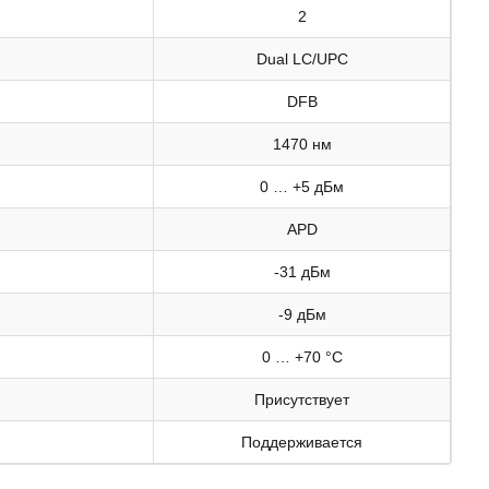
2
Dual LC/UPC
DFB
1470 нм
0 … +5 дБм
APD
-31 дБм
-9 дБм
0 … +70 °C
Присутствует
Поддерживается