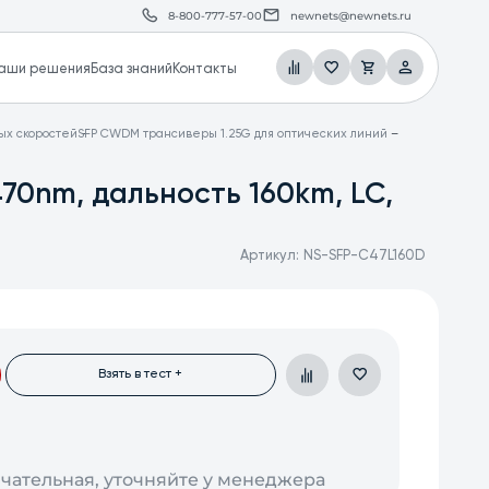
8-800-777-57-00
newnets@newnets.ru
аши решения
База знаний
Контакты
х скоростей
SFP CWDM трансиверы 1.25G для оптических линий
70nm, дальность 160km, LC,
Артикул:
NS-SFP-C47L160D
Взять в тест +
нчательная, уточняйте у менеджера