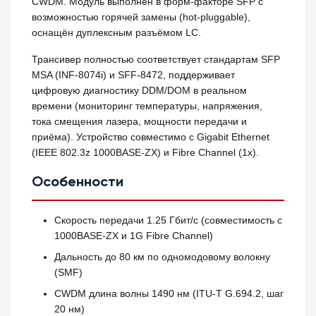
CWDM. Модуль выполнен в форм-факторе SFP с
возможностью горячей замены (hot‑pluggable),
оснащён дуплексным разъёмом LC.
Трансивер полностью соответствует стандартам SFP
MSA (INF‑8074i) и SFF‑8472, поддерживает
цифровую диагностику DDM/DOM в реальном
времени (мониторинг температуры, напряжения,
тока смещения лазера, мощности передачи и
приёма). Устройство совместимо с Gigabit Ethernet
(IEEE 802.3z 1000BASE‑ZX) и Fibre Channel (1x).
Особенности
Скорость передачи 1.25 Гбит/с (совместимость с
1000BASE‑ZX и 1G Fibre Channel)
Дальность до 80 км по одномодовому волокну
(SMF)
CWDM длина волны 1490 нм (ITU‑T G.694.2, шаг
20 нм)