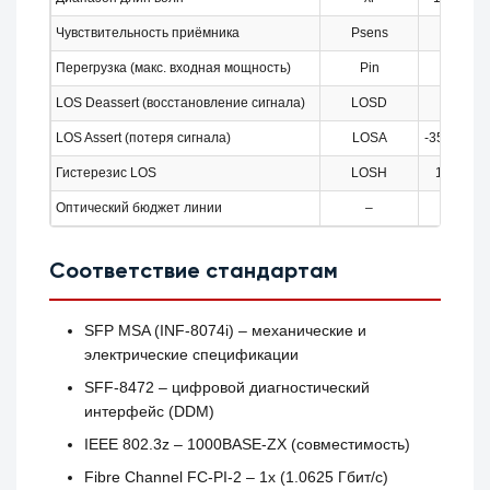
Чувствительность приёмника
Psens
–
Перегрузка (макс. входная мощность)
Pin
–
LOS Deassert (восстановление сигнала)
LOSD
–
LOS Assert (потеря сигнала)
LOSA
-35 дБм
Гистерезис LOS
LOSH
1 дБ
Оптический бюджет линии
–
–
Соответствие стандартам
SFP MSA (INF‑8074i) – механические и
электрические спецификации
SFF‑8472 – цифровой диагностический
интерфейс (DDM)
IEEE 802.3z – 1000BASE‑ZX (совместимость)
Fibre Channel FC‑PI‑2 – 1x (1.0625 Гбит/с)