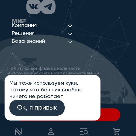
Компания
Решения
База знаний
Политика конфиденциальности
Информация на сайте носит ознакомительный
характер и не является публичной офертой,
определяемой положениями статьи 437
Мы тоже
используем куки
,
Гражданского кодекса РФ
потому что без них вообще
© 2013-2026 Новые Сети Интеграция
ничего не работает
Ок, я привык
В спецификацию