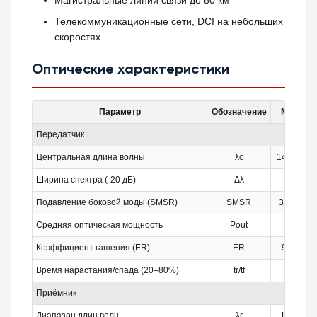
Магистральные линии связи до 80 км
Телекоммуникационные сети, DCI на небольших
скоростях
Оптические характеристики
Параметр
Обозначение
Мин.
Передатчик
Центральная длина волны
λc
1483.5
Ширина спектра (-20 дБ)
Δλ
–
Подавление боковой моды (SMSR)
SMSR
30 дБ
Средняя оптическая мощность
Pout
0
Коэффициент гашения (ER)
ER
9 дБ
Время нарастания/спада (20–80%)
tr/tf
–
Приёмник
Диапазон длин волн
λr
1260