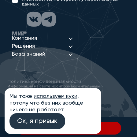
данных
Компания
Решения
База знаний
Политика конфиденциальности
Информация на сайте носит ознакомительный
характер и не является публичной офертой,
определяемой положениями статьи 437
Мы тоже
используем куки
,
Гражданского кодекса РФ
потому что без них вообще
© 2013-2026 Новые Сети Интеграция
ничего не работает
Ок, я привык
В спецификацию