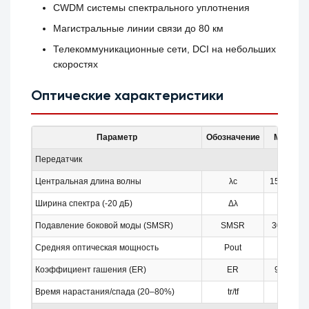
CWDM системы спектрального уплотнения
Магистральные линии связи до 80 км
Телекоммуникационные сети, DCI на небольших
скоростях
Оптические характеристики
Параметр
Обозначение
Мин.
Передатчик
Центральная длина волны
λc
1503.5
Ширина спектра (-20 дБ)
Δλ
–
Подавление боковой моды (SMSR)
SMSR
30 дБ
Средняя оптическая мощность
Pout
0
Коэффициент гашения (ER)
ER
9 дБ
Время нарастания/спада (20–80%)
tr/tf
–