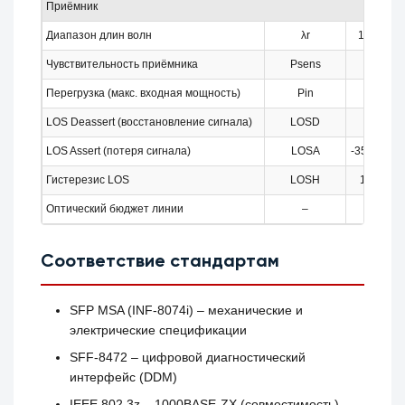
Приёмник
Диапазон длин волн
λr
1260
Чувствительность приёмника
Psens
–
Перегрузка (макс. входная мощность)
Pin
–
LOS Deassert (восстановление сигнала)
LOSD
–
LOS Assert (потеря сигнала)
LOSA
-35 дБм
Гистерезис LOS
LOSH
1 дБ
Оптический бюджет линии
–
–
Соответствие стандартам
SFP MSA (INF‑8074i) – механические и
электрические спецификации
SFF‑8472 – цифровой диагностический
интерфейс (DDM)
IEEE 802.3z – 1000BASE‑ZX (совместимость)