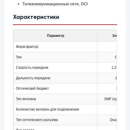
Телекоммуникационные сети, DCI
Характеристики
Параметр
Значение
Форм-фактор
SFP
Тип
CWDM
Скорость передачи
1,25 Гбит/с
Дальность передачи
160 км
Оптический бюджет
36 дБ
Тип волокна
SMF (одномодо
Количество волокон для подключения
2
Тип оптического разъёма
Dual LC/UP