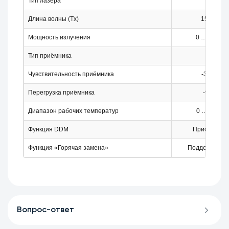
Тип лазера
DFB
Длина волны (Tx)
1530 нм
Мощность излучения
0 … +5 дБ
Тип приёмника
APD
Чувствительность приёмника
-31 дБм
Перегрузка приёмника
-9 дБм
Диапазон рабочих температур
0 … +70 °C
Функция DDM
Присутству
Функция «Горячая замена»
Поддерживае
Вопрос-ответ