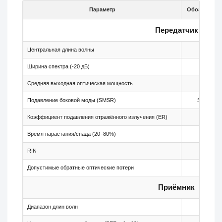
Параметр
Обозначени
Передатчик
Центральная длина волны
λc
Ширина спектра (-20 дБ)
Δλ
Средняя выходная оптическая мощность
Pout
Подавление боковой моды (SMSR)
SMSR
Коэффициент подавления отражённого излучения (ER)
ER
Время нарастания/спада (20–80%)
tr/tf
RIN
RIN
Допустимые обратные оптические потери
-
Приёмник
Диапазон длин волн
λ