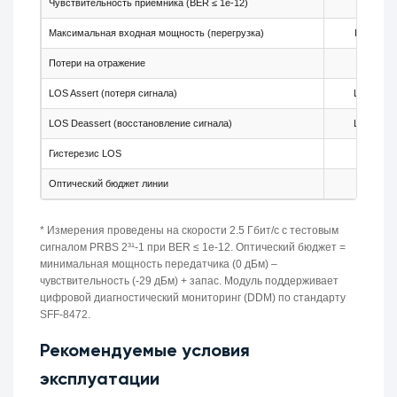
Чувствительность приёмника (BER ≤ 1e-12)
Pmin
Максимальная входная мощность (перегрузка)
Pmax
Потери на отражение
-
LOS Assert (потеря сигнала)
LOSA
LOS Deassert (восстановление сигнала)
LOSD
Гистерезис LOS
-
Оптический бюджет линии
-
* Измерения проведены на скорости 2.5 Гбит/с с тестовым
сигналом PRBS 2³¹-1 при BER ≤ 1e-12. Оптический бюджет =
минимальная мощность передатчика (0 дБм) –
чувствительность (-29 дБм) + запас. Модуль поддерживает
цифровой диагностический мониторинг (DDM) по стандарту
SFF-8472.
Рекомендуемые условия
эксплуатации