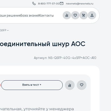
8-800-777-57-00
newnets@newnets.ru
аши решения
База знаний
Контакты
 QSFP
соединительный шнур AOC
Артикул:
NS-QSFP-40G-4хSFP+AOC-A10
Взять в тест +
нчательная, уточняйте у менеджера