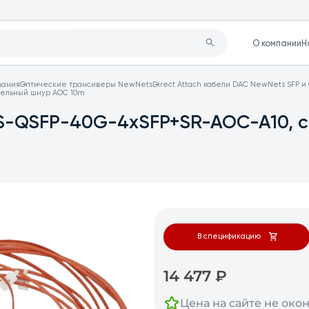
О компании
Н
вания
Оптические трансиверы NewNets
Direct Attach кабели DAC NewNets SFP и
тельный шнур AOC 10m
S-QSFP-40G-4хSFP+SR-AOC-A10, 
В спецификацию
14 477
₽
Цена на сайте не око