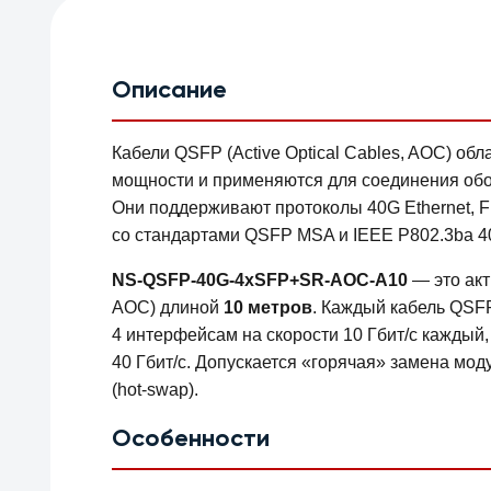
Описание
Кабели QSFP (Active Optical Cables, AOC) о
мощности и применяются для соединения обо
Они поддерживают протоколы 40G Ethernet, F
со стандартами QSFP MSA и IEEE P802.3ba 
NS-QSFP-40G-4хSFP+SR-AOC-A10
— это акт
AOC) длиной
10 метров
. Каждый кабель QSF
4 интерфейсам на скорости 10 Гбит/с каждый
40 Гбит/с. Допускается «горячая» замена мо
(hot-swap).
Особенности