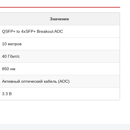
Значение
QSFP+ to 4xSFP+ Breakout AOC
10 метров
40 Гбит/с
850 нм
Активный оптический кабель (AOC)
3.3 В