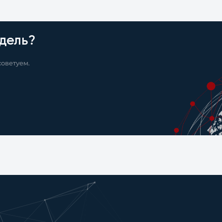
дель?
оветуем.