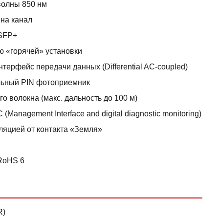
волны 850 нм
 на канал
QSFP+
ю «горячей» установки
рфейс передачи данных (Differential AC-coupled)
льный PIN фотоприемник
 волокна (макс. дальность до 100 м)
anagement Interface and digital diagnostic monitoring)
ляцией от контакта «Земля»
 RoHS 6
R)