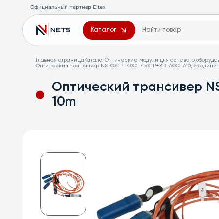
Официальный партнер Eltex
Каталог
Главная страница
Каталог
Оптические модули для сетевого оборудо
Оптический трансивер NS-QSFP-40G-4хSFP+SR-AOC-A10, соедини
Оптический трансивер N
10m