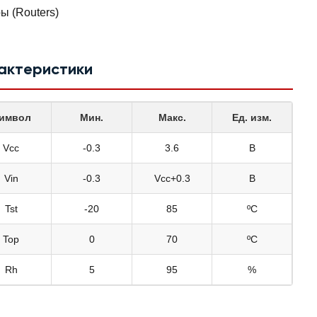
ы (Routers)
актеристики
имвол
Мин.
Макс.
Ед. изм.
Vcc
-0.3
3.6
В
Vin
-0.3
Vcc+0.3
В
Tst
-20
85
ºC
Top
0
70
ºC
Rh
5
95
%