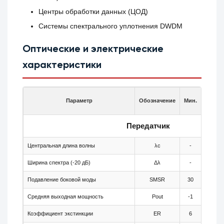
Центры обработки данных (ЦОД)
Системы спектрального уплотнения DWDM
Оптические и электрические
характеристики
Параметр
Обозначение
Мин.
Тип.
Передатчик
Центральная длина волны
λc
-
1555.7
Ширина спектра (-20 дБ)
Δλ
-
-
Подавление боковой моды
SMSR
30
-
Средняя выходная мощность
Pout
-1
-
Коэффициент экстинкции
ER
6
-