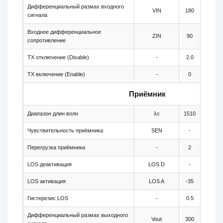
Дифференциальный размах входного
VIN
180
-
сигнала
Входное дифференциальное
ZIN
90
100
сопротивление
TX отключение (Disable)
-
2.0
-
TX включение (Enable)
-
0
-
Приёмник
Диапазон длин волн
λc
1510
-
Чувствительность приёмника
SEN
-
-
Перегрузка приёмника
-
2
-
LOS деактивация
LOS D
-
-
LOS активация
LOS A
-35
-
Гистерезис LOS
-
0.5
-
Дифференциальный размах выходного
Vout
300
-