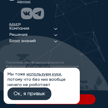
данных
Компания
Решения
База знаний
Политика конфиденциальности
Информация на сайте носит ознакомительный
характер и не является публичной офертой,
определяемой положениями статьи 437
Мы тоже
используем куки
,
Гражданского кодекса РФ
потому что без них вообще
© 2013-2026 Новые Сети Интеграция
ничего не работает
Ок, я привык
В спецификацию