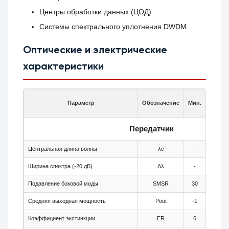
Центры обработки данных (ЦОД)
Системы спектрального уплотнения DWDM
Оптические и электрические
характеристики
Параметр
Обозначение
Мин.
Тип.
Передатчик
Центральная длина волны
λc
-
1554.1
Ширина спектра (-20 дБ)
Δλ
-
-
Подавление боковой моды
SMSR
30
-
Средняя выходная мощность
Pout
-1
-
Коэффициент экстинкции
ER
6
-