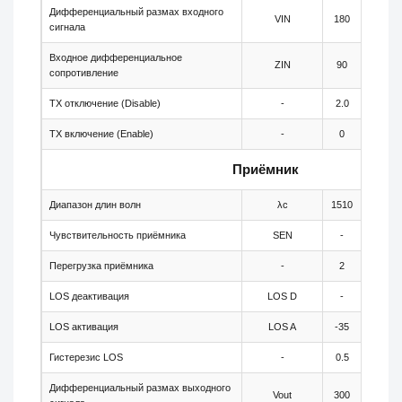
Дифференциальный размах входного
VIN
180
-
сигнала
Входное дифференциальное
ZIN
90
100
сопротивление
TX отключение (Disable)
-
2.0
-
TX включение (Enable)
-
0
-
Приёмник
Диапазон длин волн
λc
1510
-
Чувствительность приёмника
SEN
-
-
Перегрузка приёмника
-
2
-
LOS деактивация
LOS D
-
-
LOS активация
LOS A
-35
-
Гистерезис LOS
-
0.5
-
Дифференциальный размах выходного
Vout
300
-