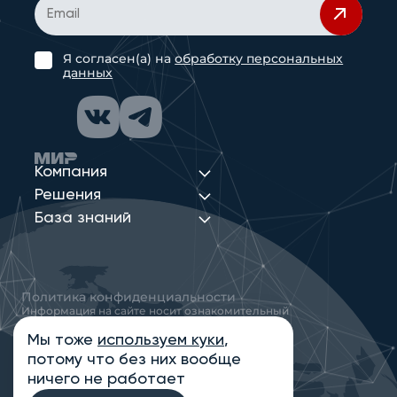
Я согласен(а) на
обработку персональных
данных
Компания
Решения
База знаний
Политика конфиденциальности
Информация на сайте носит ознакомительный
характер и не является публичной офертой,
определяемой положениями статьи 437
Мы тоже
используем куки
,
Гражданского кодекса РФ
потому что без них вообще
© 2013-2026 Новые Сети Интеграция
ничего не работает