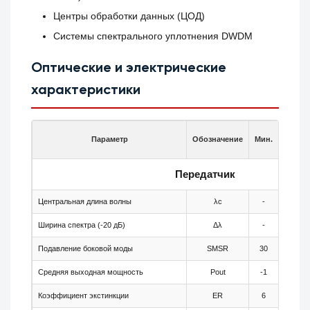
Центры обработки данных (ЦОД)
Системы спектрального уплотнения DWDM
Оптические и электрические
характеристики
Параметр
Обозначение
Мин.
Тип.
Передатчик
Центральная длина волны
λc
-
1553.3
Ширина спектра (-20 дБ)
Δλ
-
-
Подавление боковой моды
SMSR
30
-
Средняя выходная мощность
Pout
-1
-
Коэффициент экстинкции
ER
6
-