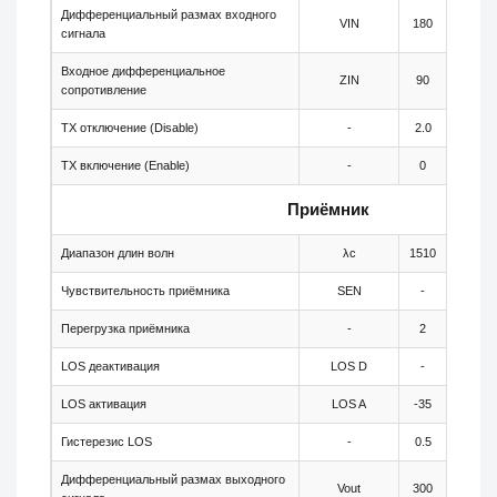
Дифференциальный размах входного
VIN
180
-
сигнала
Входное дифференциальное
ZIN
90
100
сопротивление
TX отключение (Disable)
-
2.0
-
TX включение (Enable)
-
0
-
Приёмник
Диапазон длин волн
λc
1510
-
Чувствительность приёмника
SEN
-
-
Перегрузка приёмника
-
2
-
LOS деактивация
LOS D
-
-
LOS активация
LOS A
-35
-
Гистерезис LOS
-
0.5
-
Дифференциальный размах выходного
Vout
300
-