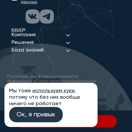
данных
Компания
Решения
База знаний
Политика конфиденциальности
Информация на сайте носит ознакомительный
характер и не является публичной офертой,
определяемой положениями статьи 437
Мы тоже
используем куки
,
Гражданского кодекса РФ
потому что без них вообще
© 2013-2026 Новые Сети Интеграция
ничего не работает
Ок, я привык
В спецификацию