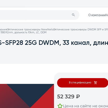
О компании
Н
вания
Оптические трансиверы NewNets
Оптические трансиверы DWDM SFP и SF
550.92nm, дальность 10km, LC, DDM
-SFP28 25G DWDM, 33 канал, длин
В спецификацию
52 329
₽
Цена на сайте не око