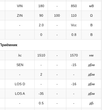
VIN
180
-
850
мВ
ZIN
90
100
110
Ω
-
2.0
-
Vcc
В
-
0
-
0.8
В
Приёмник
λc
1510
-
1570
нм
SEN
-
-
-15
дБм
-
2
-
-
дБм
LOS D
-
-
-16
дБм
LOS A
-35
-
-
дБм
-
0.5
-
-
дБ