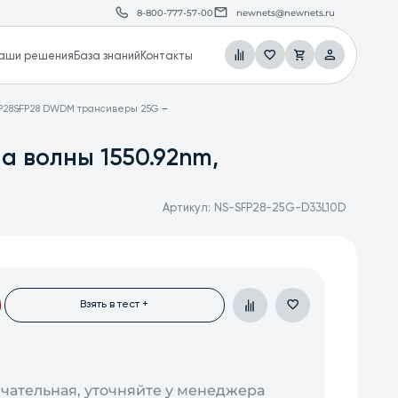
8-800-777-57-00
newnets@newnets.ru
аши решения
База знаний
Контакты
P28
SFP28 DWDM трансиверы 25G
а волны 1550.92nm,
Артикул:
NS-SFP28-25G-D33L10D
Взять в тест +
нчательная, уточняйте у менеджера