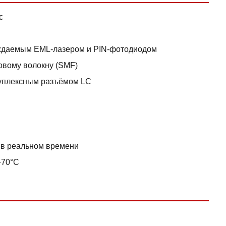
с
аждаемым EML-лазером и PIN-фотодиодом
овому волокну (SMF)
дуплексным разъёмом LC
в реальном времени
+70°C