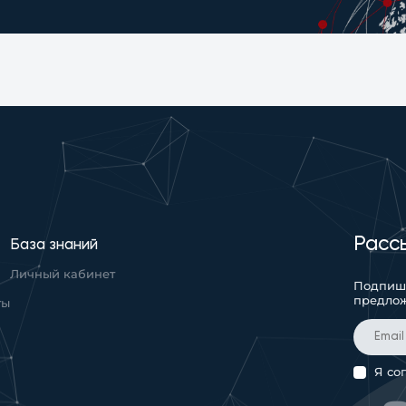
Расс
База знаний
Личный кабинет
Подпиши
предло
ты
Я со