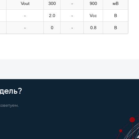
Vout
300
-
900
мВ
-
2.0
-
Vcc
В
-
0
-
0.8
В
дель?
оветуем.