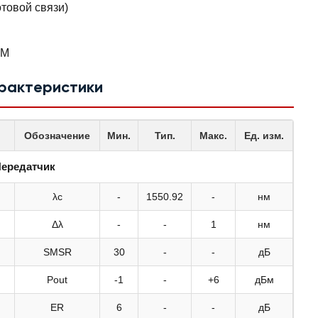
товой связи)
DM
арактеристики
Обозначение
Мин.
Тип.
Макс.
Ед. изм.
ередатчик
λc
-
1550.92
-
нм
Δλ
-
-
1
нм
SMSR
30
-
-
дБ
Pout
-1
-
+6
дБм
ER
6
-
-
дБ