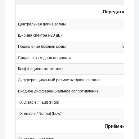
Передатчик
Центральная длина волны
λc
Ширина спектра (-20 дБ)
Δλ
Подавление боковой моды
SMSR
Средняя выходная мощность
Pout
Коэффициент экстинкции
ER
Дифференциальный размах входного сигнала
Vin
Входное дифференциальное сопротивление
Zin
TX Disable / Fault (High)
-
TX Enable / Normal (Low)
-
Приёмник
Диапазон длин волн
λc