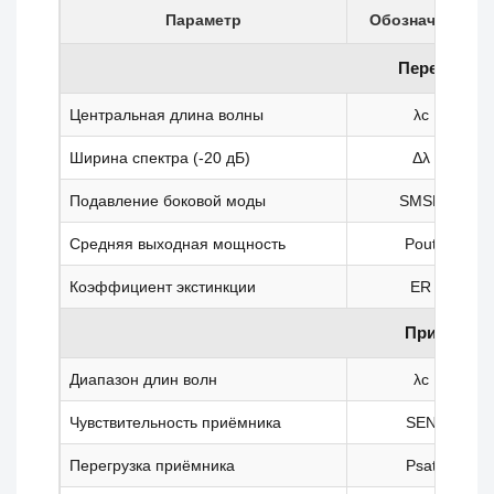
Параметр
Обозначение
Передатчик
Центральная длина волны
λc
Ширина спектра (-20 дБ)
Δλ
Подавление боковой моды
SMSR
Средняя выходная мощность
Pout
Коэффициент экстинкции
ER
Приёмник
Диапазон длин волн
λc
Чувствительность приёмника
SEN
Перегрузка приёмника
Psat