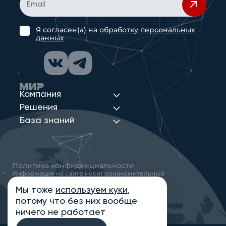
Я согласен(а) на
обработку персональных
данных
Компания
Решения
База знаний
Политика конфиденциальности
Информация на сайте носит ознакомительный
характер и не является публичной офертой,
определяемой положениями статьи 437
Мы тоже
используем куки
,
Гражданского кодекса РФ
потому что без них вообще
© 2013-2026 Новые Сети Интеграция
ничего не работает