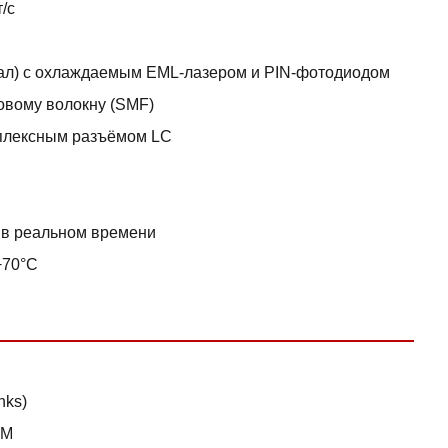
/с
нал) с охлаждаемым EML-лазером и PIN-фотодиодом
овому волокну (SMF)
уплексным разъёмом LC
в реальном времени
+70°C
nks)
DM