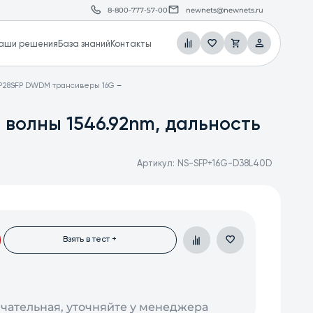
8-800-777-57-00
newnets@newnets.ru
аши решения
База знаний
Контакты
P28
SFP DWDM трансиверы 16G
 волны 1546.92nm, дальность
Артикул:
NS-SFP+16G-D38L40D
Взять в тест +
нчательная, уточняйте у менеджера