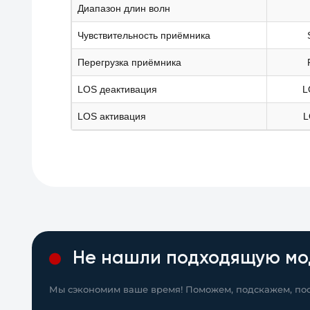
Диапазон длин волн
Чувствительность приёмника
Перегрузка приёмника
LOS деактивация
L
LOS активация
L
Не нашли подходящую мо
Мы сэкономим ваше время! Поможем, подскажем, пос