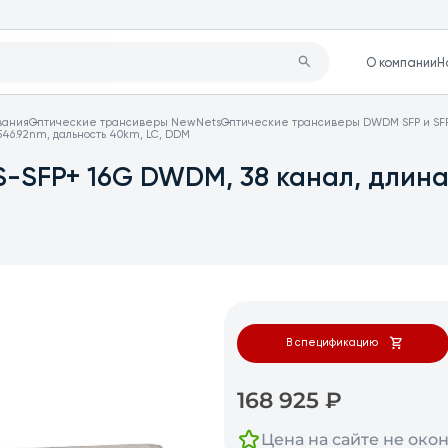
О компании
Н
вания
Оптические трансиверы NewNets
Оптические трансиверы DWDM SFP и SF
46.92nm, дальность 40km, LC, DDM
-SFP+ 16G DWDM, 38 канал, длина
В спецификацию
168 925
₽
Цена на сайте не око