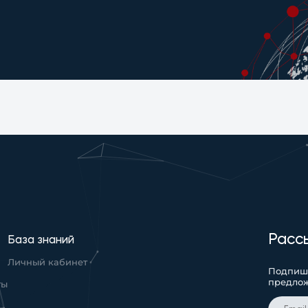
Расс
База знаний
Личный кабинет
Подпиши
предло
ты