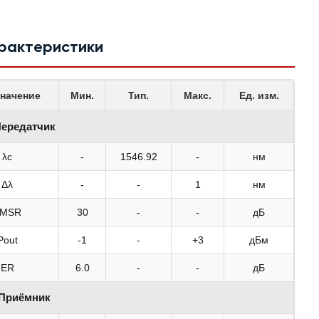
арактеристики
начение
Мин.
Тип.
Макс.
Ед. изм.
ередатчик
λc
-
1546.92
-
нм
Δλ
-
-
1
нм
SMSR
30
-
-
дБ
Pout
-1
-
+3
дБм
ER
6.0
-
-
дБ
Приёмник