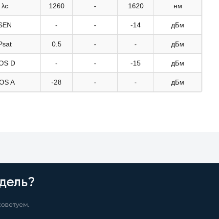
λc
1260
-
1620
нм
SEN
-
-
-14
дБм
Psat
0.5
-
-
дБм
OS D
-
-
-15
дБм
OS A
-28
-
-
дБм
дель?
оветуем.