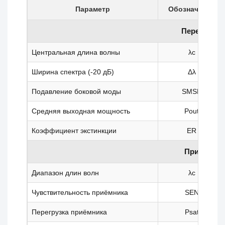
Параметр
Обозначение
Передатчик
Центральная длина волны
λc
Ширина спектра (-20 дБ)
Δλ
Подавление боковой моды
SMSR
Средняя выходная мощность
Pout
Коэффициент экстинкции
ER
Приёмник
Диапазон длин волн
λc
Чувствительность приёмника
SEN
Перегрузка приёмника
Psat