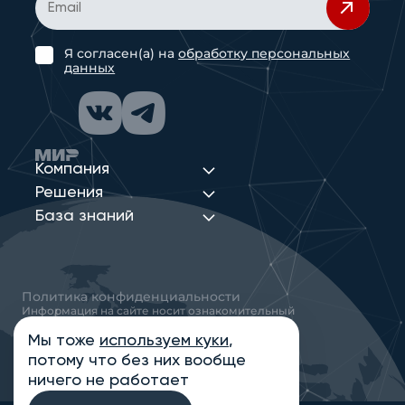
Я согласен(а) на
обработку персональных
данных
Компания
Решения
База знаний
Политика конфиденциальности
Информация на сайте носит ознакомительный
характер и не является публичной офертой,
определяемой положениями статьи 437
Мы тоже
используем куки
,
Гражданского кодекса РФ
потому что без них вообще
© 2013-2026 Новые Сети Интеграция
ничего не работает