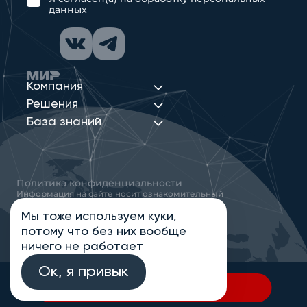
данных
Компания
Решения
База знаний
Политика конфиденциальности
Информация на сайте носит ознакомительный
характер и не является публичной офертой,
определяемой положениями статьи 437
Мы тоже
используем куки
,
Гражданского кодекса РФ
потому что без них вообще
© 2013-2026 Новые Сети Интеграция
ничего не работает
Ок, я привык
В спецификацию