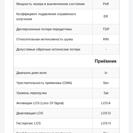
Мощность лазера в выключенном состоянии
Poff
-
Коэффициент подавления отражённого
ER
8.2
излучения
Дисперсионные потери передатчика
TDP
-
Относительная интенсивность шума
RIN
-
Допустимые обратные оптические потери
-
-
Приёмник
Диапазон длин волн
λr
1480
Чувствительность приёмника (OMA)
Sen
-
Уровень перегрузки
Sat
-
Активация LOS (Loss Of Signal)
LOS A
-46
Деактивация LOS
LOS D
-
Гистерезис LOS
LOS H
0.5