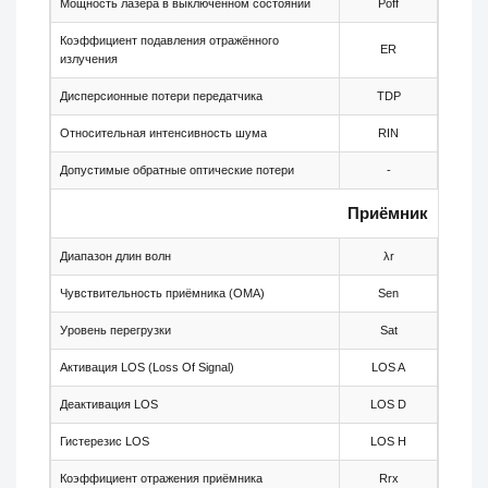
Мощность лазера в выключенном состоянии
Poff
-
Коэффициент подавления отражённого
ER
8.2
излучения
Дисперсионные потери передатчика
TDP
-
Относительная интенсивность шума
RIN
-
Допустимые обратные оптические потери
-
-
Приёмник
Диапазон длин волн
λr
1480
Чувствительность приёмника (OMA)
Sen
-
Уровень перегрузки
Sat
-
Активация LOS (Loss Of Signal)
LOS A
-46
Деактивация LOS
LOS D
-
Гистерезис LOS
LOS H
0.5
Коэффициент отражения приёмника
Rrx
-