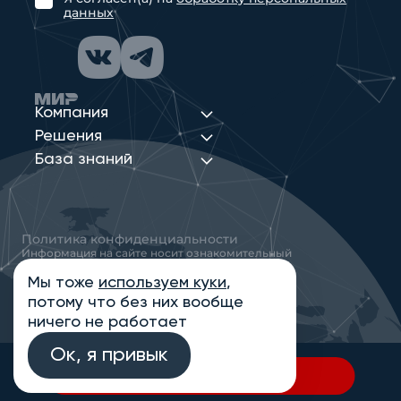
данных
Компания
Решения
База знаний
Политика конфиденциальности
Информация на сайте носит ознакомительный
характер и не является публичной офертой,
определяемой положениями статьи 437
Мы тоже
используем куки
,
Гражданского кодекса РФ
потому что без них вообще
© 2013-2026 Новые Сети Интеграция
ничего не работает
Ок, я привык
В спецификацию