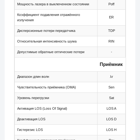
Мощность лазера в выключенном состоянии
Poff
-
Коэффициент подавления отражённого
ER
8.2
излучения
Дисперсионные потери передатчика
TDP
-
Относительная интенсивность шума
RIN
-
Допустимые обратные оптические потери
-
-
Приёмник
Диапазон длин волн
λr
1480
Чувствительность приёмника (OMA)
Sen
-
Уровень перегрузки
Sat
-
Активация LOS (Loss Of Signal)
LOS A
-46
Деактивация LOS
LOS D
-
Гистерезис LOS
LOS H
0.5