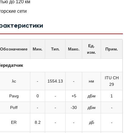
тью до 120 км
орские сети
арактеристики
Ед.
Обозначение
Мин.
Тип.
Макс.
Прим.
изм.
ередатчик
ITU CH
λc
-
1554.13
-
нм
29
Pavg
0
-
+5
дБм
1
Poff
-
-
-30
дБм
-
ER
8.2
-
-
дБ
-