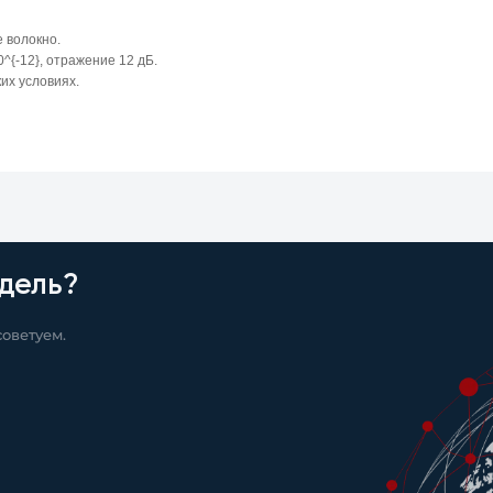
 волокно.
{-12}, отражение 12 дБ.
их условиях.
дель?
оветуем.