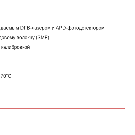
аждаемым DFB-лазером и APD-фотодетектором
довому волокну (SMF)
 калибровкой
+70°C