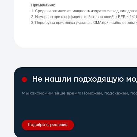
Примечания:
1. Средняя оптическая мощность излучается в одномодовое
2. Измерено при коэффициенте битовых ошибок BER ≤ 1×10^
3. Перегрузка приёмника указана в OMA при наиболее жёстк
Не нашли подходящую мо
Мы сэкономим ваше время! Поможем, подскажем, пос
Подобрать решение