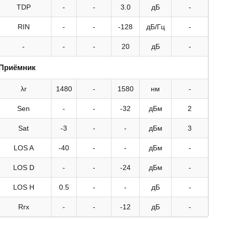
TDP
-
-
3.0
дБ
-
RIN
-
-
-128
дБ/Гц
-
-
-
-
20
дБ
-
Приёмник
λr
1480
-
1580
нм
-
Sen
-
-
-32
дБм
2
Sat
-3
-
-
дБм
3
LOS A
-40
-
-
дБм
-
LOS D
-
-
-24
дБм
-
LOS H
0.5
-
-
дБ
-
Rrx
-
-
-12
дБ
-