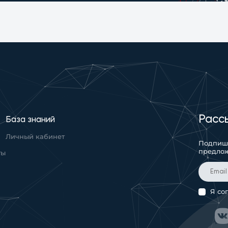
Расс
База знаний
Личный кабинет
Подпиши
предло
ты
Я со