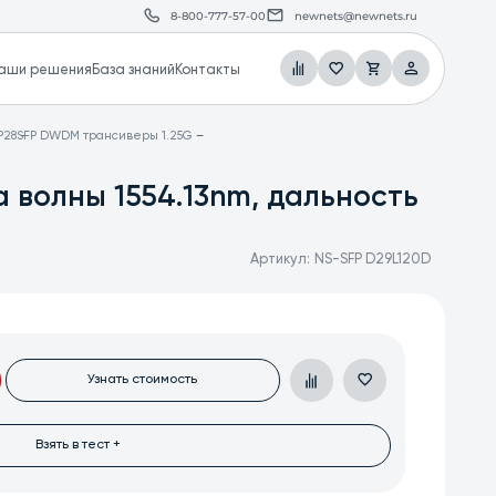
8-800-777-57-00
newnets@newnets.ru
аши решения
База знаний
Контакты
P28
SFP DWDM трансиверы 1.25G
 волны 1554.13nm, дальность
Артикул:
NS-SFP D29L120D
Узнать стоимость
Взять в тест +