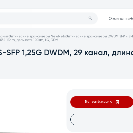
О компании
Н
вания
Оптические трансиверы NewNets
Оптические трансиверы DWDM SFP и SF
554.13nm, дальность 120km, LC, DDM
-SFP 1,25G DWDM, 29 канал, длина
В спецификацию