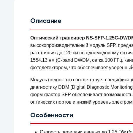
Описание
Оптический трансивер NS-SFP-1.25G-DWDM (
высокопроизводительный модуль SFP, предна
расстояния до 120 км по одномодовому оптич
1554.13 нм (C-band DWDM, сетка 100 ГГц, к
фотодетектором, что обеспечивает уверенный
Модуль полностью соответствует специфика
диагностику DDM (Digital Diagnostic Monitori
форм-фактор SFP обеспечивает возможность г
оптических портов и низкий уровень электром
Особенности
Скорость передачи данных до 1.25 Гбит/с