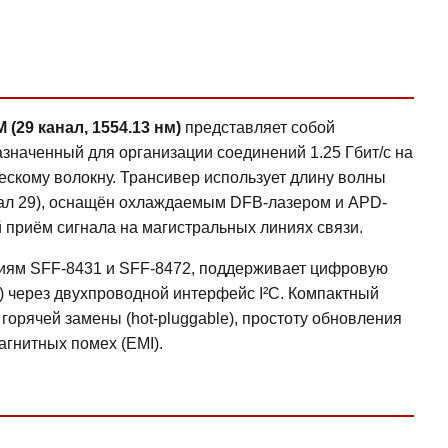
29 канал, 1554.13 нм)
представляет собой
значенный для организации соединений 1.25 Гбит/с на
ескому волокну. Трансивер использует длину волны
анал 29), оснащён охлаждаемым DFB-лазером и APD-
 приём сигнала на магистральных линиях связи.
циям SFF-8431 и SFF-8472, поддерживает цифровую
ng) через двухпроводной интерфейс I²C. Компактный
орячей замены (hot-pluggable), простоту обновления
агнитных помех (EMI).