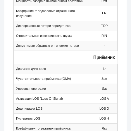
Мощность лазера в выключенном состоянии
Poff
-
Коэффициент подавления отражённого
ER
8.2
излучения
Дисперсионные потери передатчика
TDP
-
Относительная интенсивность шума
RIN
-
Допустимые обратные оптические потери
-
-
Приёмник
Диапазон длин волн
λr
1480
Чувствительность приёмника (OMA)
Sen
-
Уровень перегрузки
Sat
-
Активация LOS (Loss Of Signal)
LOS A
-46
Деактивация LOS
LOS D
-
Гистерезис LOS
LOS H
0.5
Коэффициент отражения приёмника
Rrx
-