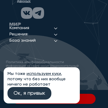
данных
Компания
Решения
База знаний
Политика конфиденциальности
Информация на сайте носит ознакомительный
характер и не является публичной офертой,
определяемой положениями статьи 437
Мы тоже
используем куки
,
Гражданского кодекса РФ
потому что без них вообще
© 2013-2026 Новые Сети Интеграция
ничего не работает
Ок, я привык
В спецификацию