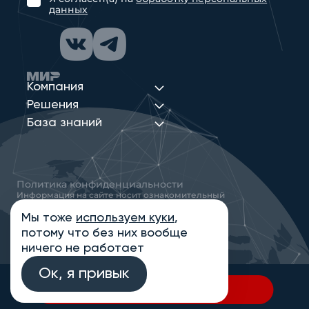
данных
Компания
Решения
База знаний
Политика конфиденциальности
Информация на сайте носит ознакомительный
характер и не является публичной офертой,
определяемой положениями статьи 437
Мы тоже
используем куки
,
Гражданского кодекса РФ
потому что без них вообще
© 2013-2026 Новые Сети Интеграция
ничего не работает
Ок, я привык
В спецификацию