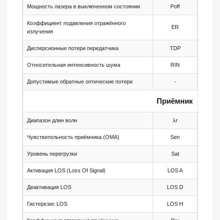
Мощность лазера в выключенном состоянии
Poff
-
Коэффициент подавления отражённого
ER
8.2
излучения
Дисперсионные потери передатчика
TDP
-
Относительная интенсивность шума
RIN
-
Допустимые обратные оптические потери
-
-
Приёмник
Диапазон длин волн
λr
1480
Чувствительность приёмника (OMA)
Sen
-
Уровень перегрузки
Sat
-
Активация LOS (Loss Of Signal)
LOS A
-46
Деактивация LOS
LOS D
-
Гистерезис LOS
LOS H
0.5