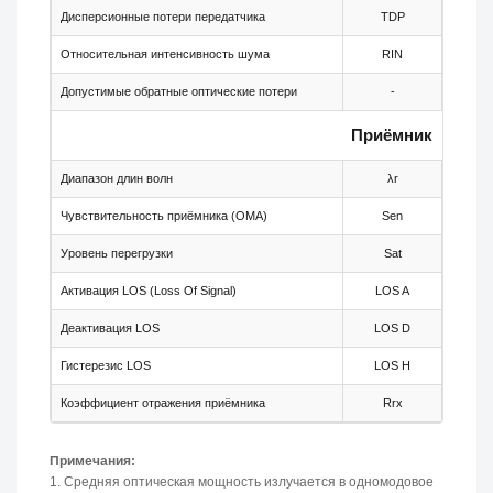
Дисперсионные потери передатчика
TDP
-
Относительная интенсивность шума
RIN
-
Допустимые обратные оптические потери
-
-
Приёмник
Диапазон длин волн
λr
1480
Чувствительность приёмника (OMA)
Sen
-
Уровень перегрузки
Sat
-3
Активация LOS (Loss Of Signal)
LOS A
-40
Деактивация LOS
LOS D
-
Гистерезис LOS
LOS H
0.5
Коэффициент отражения приёмника
Rrx
-
Примечания:
1. Средняя оптическая мощность излучается в одномодовое