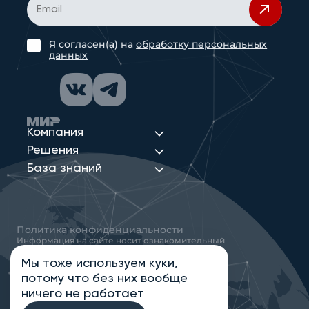
Я согласен(а) на
обработку персональных
данных
Компания
Решения
База знаний
Политика конфиденциальности
Информация на сайте носит ознакомительный
характер и не является публичной офертой,
определяемой положениями статьи 437
Мы тоже
используем куки
,
Гражданского кодекса РФ
потому что без них вообще
© 2013-2026 Новые Сети Интеграция
ничего не работает