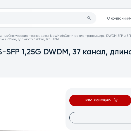
О компании
Н
вания
Оптические трансиверы NewNets
Оптические трансиверы DWDM SFP и SF
547.72nm, дальность 120km, LC, DDM
SFP 1,25G DWDM, 37 канал, длина
В спецификацию