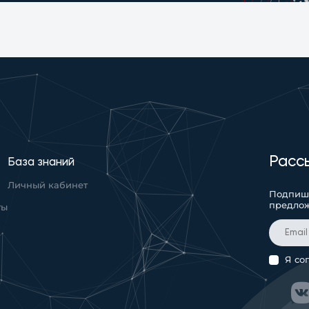
Расс
База знаний
Личный кабинет
Подпиши
предло
ты
Я со