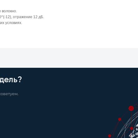
 волокно.
{-12}, отражение 12 дБ.
их условиях.
дель?
оветуем.