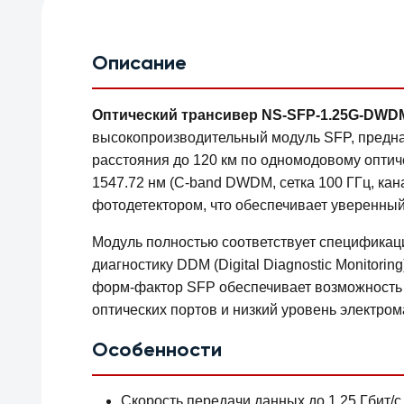
Описание
Оптический трансивер NS-SFP-1.25G-DWDM (
высокопроизводительный модуль SFP, предна
расстояния до 120 км по одномодовому оптич
1547.72 нм (C-band DWDM, сетка 100 ГГц, к
фотодетектором, что обеспечивает уверенный
Модуль полностью соответствует специфика
диагностику DDM (Digital Diagnostic Monitori
форм-фактор SFP обеспечивает возможность г
оптических портов и низкий уровень электром
Особенности
Скорость передачи данных до 1.25 Гбит/с