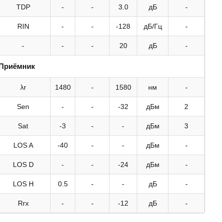
TDP
-
-
3.0
дБ
-
RIN
-
-
-128
дБ/Гц
-
-
-
-
20
дБ
-
Приёмник
λr
1480
-
1580
нм
-
Sen
-
-
-32
дБм
2
Sat
-3
-
-
дБм
3
LOS A
-40
-
-
дБм
-
LOS D
-
-
-24
дБм
-
LOS H
0.5
-
-
дБ
-
Rrx
-
-
-12
дБ
-