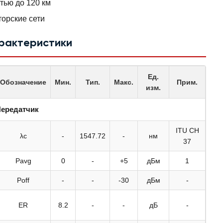
тью до 120 км
орские сети
арактеристики
Ед.
Обозначение
Мин.
Тип.
Макс.
Прим.
изм.
ередатчик
ITU CH
λc
-
1547.72
-
нм
37
Pavg
0
-
+5
дБм
1
Poff
-
-
-30
дБм
-
ER
8.2
-
-
дБ
-