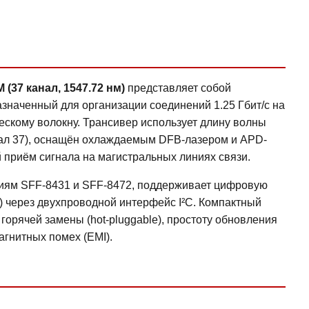
37 канал, 1547.72 нм)
представляет собой
значенный для организации соединений 1.25 Гбит/с на
ескому волокну. Трансивер использует длину волны
анал 37), оснащён охлаждаемым DFB-лазером и APD-
 приём сигнала на магистральных линиях связи.
циям SFF-8431 и SFF-8472, поддерживает цифровую
ng) через двухпроводной интерфейс I²C. Компактный
орячей замены (hot-pluggable), простоту обновления
агнитных помех (EMI).