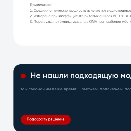
Примечания:
1. Средняя оптическая мощность излучается в одномодовое
2. Измерено при коэффициенте битовых ошибок BER ≤ 1×10^
3. Перегрузка приёмника указана в OMA при наиболее жёстк
Не нашли подходящую мо
Мы сэкономим ваше время! Поможем, подскажем, пос
Подобрать решение