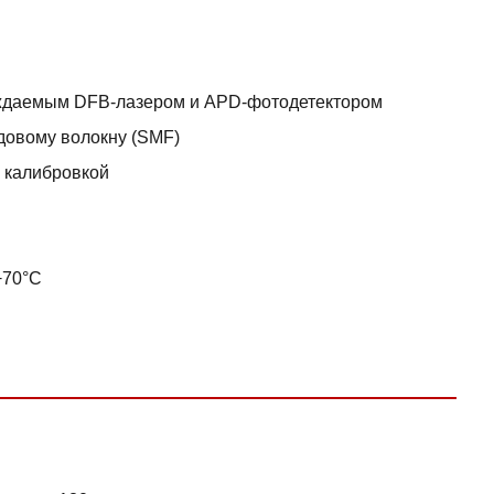
аждаемым DFB-лазером и APD-фотодетектором
довому волокну (SMF)
 калибровкой
+70°C