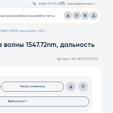
8-800-777-57-00
newnets@newnets.ru
аши решения
База знаний
Контакты
P28
SFP DWDM трансиверы 1.25G
 волны 1547.72nm, дальность
Артикул:
NS-SFP D37L120D
Узнать стоимость
Взять в тест +