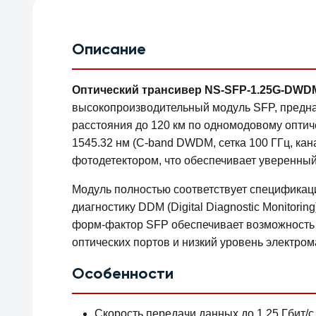
Описание
Оптический трансивер NS-SFP-1.25G-DWDM (
высокопроизводительный модуль SFP, предна
расстояния до 120 км по одномодовому оптич
1545.32 нм (C-band DWDM, сетка 100 ГГц, к
фотодетектором, что обеспечивает уверенный
Модуль полностью соответствует специфика
диагностику DDM (Digital Diagnostic Monitori
форм-фактор SFP обеспечивает возможность г
оптических портов и низкий уровень электром
Особенности
Скорость передачи данных до 1.25 Гбит/с