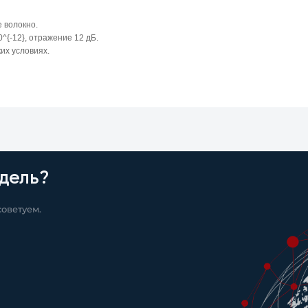
 волокно.
{-12}, отражение 12 дБ.
их условиях.
дель?
оветуем.