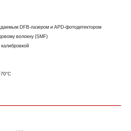
аждаемым DFB-лазером и APD-фотодетектором
довому волокну (SMF)
 калибровкой
+70°C