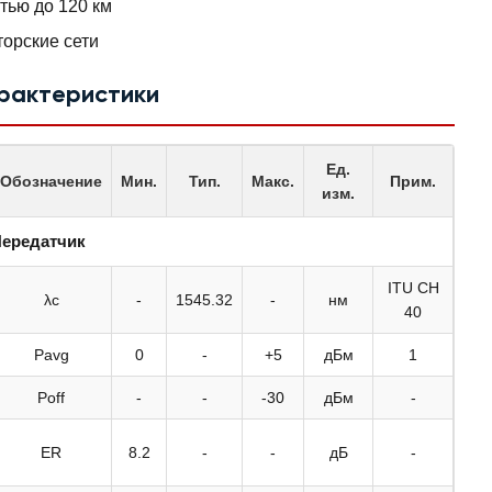
тью до 120 км
орские сети
арактеристики
Ед.
Обозначение
Мин.
Тип.
Макс.
Прим.
изм.
ередатчик
ITU CH
λc
-
1545.32
-
нм
40
Pavg
0
-
+5
дБм
1
Poff
-
-
-30
дБм
-
ER
8.2
-
-
дБ
-