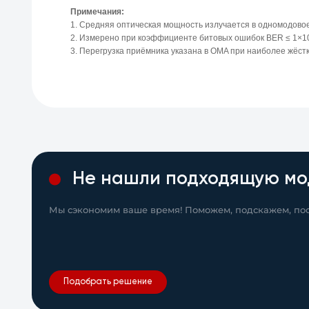
Примечания:
1. Средняя оптическая мощность излучается в одномодовое
2. Измерено при коэффициенте битовых ошибок BER ≤ 1×10^
3. Перегрузка приёмника указана в OMA при наиболее жёстк
Не нашли подходящую мо
Мы сэкономим ваше время! Поможем, подскажем, пос
Подобрать решение