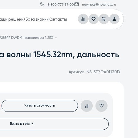
8-800-777-57-00
newnets@newnets.ru
аши решения
База знаний
Контакты
P28
SFP DWDM трансиверы 1.25G
 волны 1545.32nm, дальность
Артикул:
NS-SFP D40L120D
Узнать стоимость
Взять в тест +