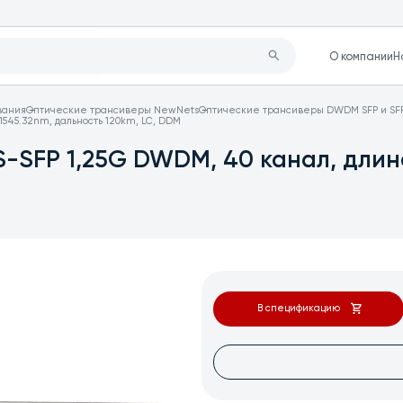
О компании
Н
вания
Оптические трансиверы NewNets
Оптические трансиверы DWDM SFP и SF
545.32nm, дальность 120km, LC, DDM
-SFP 1,25G DWDM, 40 канал, длина
В спецификацию