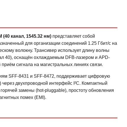
40 канал, 1545.32 нм)
представляет собой
значенный для организации соединений 1.25 Гбит/с на
ескому волокну. Трансивер использует длину волны
анал 40), оснащён охлаждаемым DFB-лазером и APD-
 приём сигнала на магистральных линиях связи.
циям SFF-8431 и SFF-8472, поддерживает цифровую
ng) через двухпроводной интерфейс I²C. Компактный
орячей замены (hot-pluggable), простоту обновления
агнитных помех (EMI).