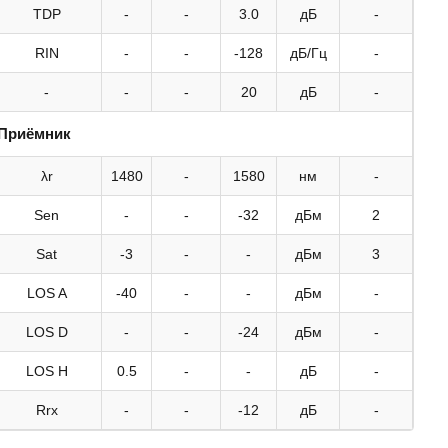
TDP
-
-
3.0
дБ
-
RIN
-
-
-128
дБ/Гц
-
-
-
-
20
дБ
-
Приёмник
λr
1480
-
1580
нм
-
Sen
-
-
-32
дБм
2
Sat
-3
-
-
дБм
3
LOS A
-40
-
-
дБм
-
LOS D
-
-
-24
дБм
-
LOS H
0.5
-
-
дБ
-
Rrx
-
-
-12
дБ
-