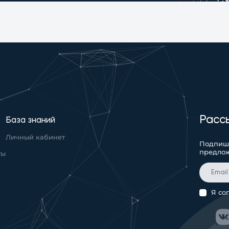
Расс
База знаний
Личный кабинет
Подпиши
предло
ты
Я со