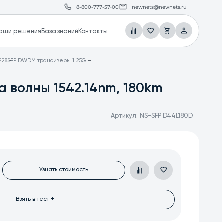
8-800-777-57-00
newnets@newnets.ru
аши решения
База знаний
Контакты
P28
SFP DWDM трансиверы 1.25G
 волны 1542.14nm, 180km
Артикул:
NS-SFP D44L180D
Узнать стоимость
Взять в тест +