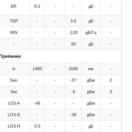
ER
8.2
-
-
дБ
-
TDP
-
-
3.0
дБ
-
RIN
-
-
-128
дБ/Гц
-
-
-
-
20
дБ
-
Приёмник
λr
1480
-
1580
нм
-
Sen
-
-
-37
дБм
2
Sat
-
-
-8
дБм
3
LOS A
-46
-
-
дБм
-
LOS D
-
-
-38
дБм
-
LOS H
0.5
-
-
дБ
-