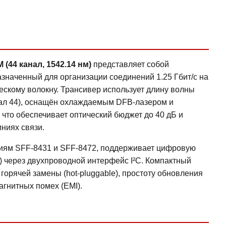
44 канал, 1542.14 нм)
представляет собой
значенный для организации соединений 1.25 Гбит/с на
ескому волокну. Трансивер использует длину волны
нал 44), оснащён охлаждаемым DFB-лазером и
что обеспечивает оптический бюджет до 40 дБ и
ниях связи.
циям SFF-8431 и SFF-8472, поддерживает цифровую
ng) через двухпроводной интерфейс I²C. Компактный
орячей замены (hot-pluggable), простоту обновления
агнитных помех (EMI).