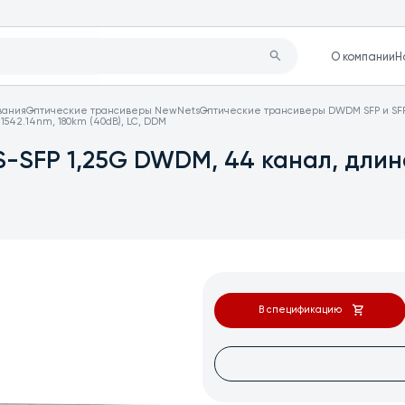
О компании
Н
вания
Оптические трансиверы NewNets
Оптические трансиверы DWDM SFP и SF
542.14nm, 180km (40dB), LC, DDM
-SFP 1,25G DWDM, 44 канал, длина
В спецификацию