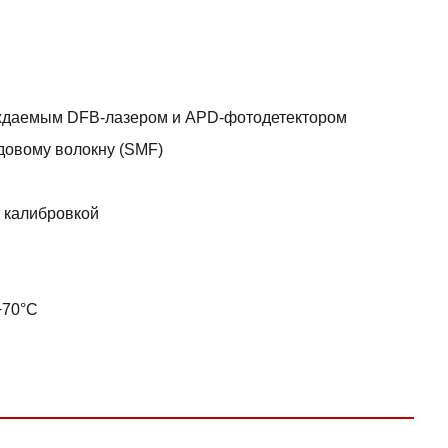
аждаемым DFB-лазером и APD-фотодетектором
довому волокну (SMF)
 калибровкой
+70°C