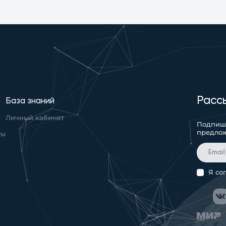
Расс
База знаний
Личный кабинет
Подпиши
предло
ты
Я со