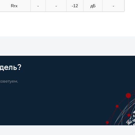
Rrx
-
-
-12
дБ
-
дель?
оветуем.