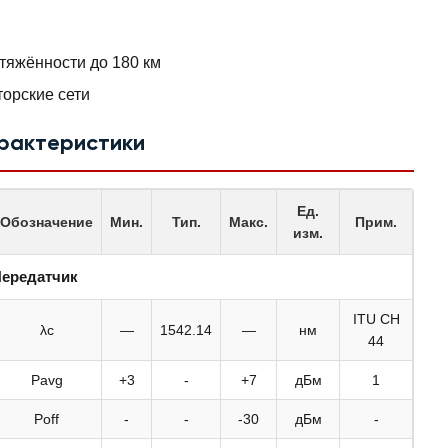
тяжённости до 180 км
орские сети
арактеристики
Ед.
Обозначение
Мин.
Тип.
Макс.
Прим.
изм.
ередатчик
ITU CH
λc
—
1542.14
—
нм
44
Pavg
+3
-
+7
дБм
1
Poff
-
-
-30
дБм
-