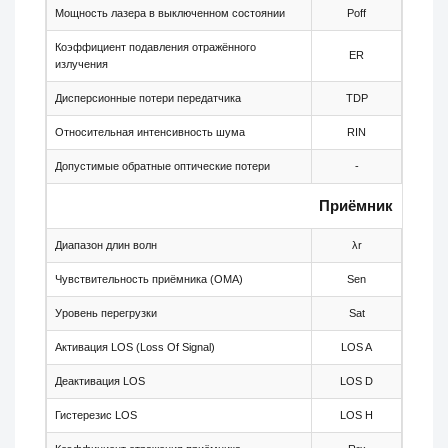
Мощность лазера в выключенном состоянии
Poff
-
Коэффициент подавления отражённого
ER
8.2
излучения
Дисперсионные потери передатчика
TDP
-
Относительная интенсивность шума
RIN
-
Допустимые обратные оптические потери
-
-
Приёмник
Диапазон длин волн
λr
1480
Чувствительность приёмника (OMA)
Sen
-
Уровень перегрузки
Sat
-
Активация LOS (Loss Of Signal)
LOS A
-46
Деактивация LOS
LOS D
-
Гистерезис LOS
LOS H
0.5