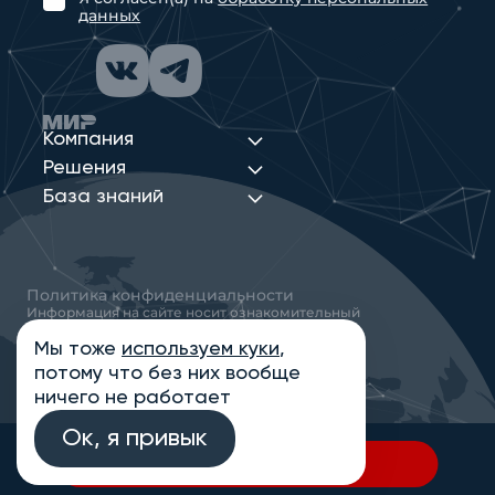
данных
Компания
Решения
База знаний
Политика конфиденциальности
Информация на сайте носит ознакомительный
характер и не является публичной офертой,
определяемой положениями статьи 437
Мы тоже
используем куки
,
Гражданского кодекса РФ
потому что без них вообще
© 2013-2026 Новые Сети Интеграция
ничего не работает
Ок, я привык
В спецификацию