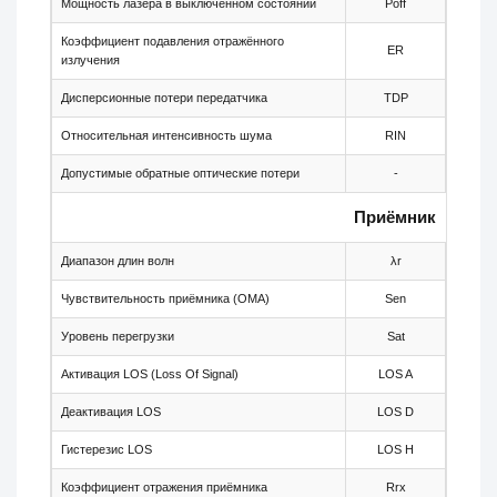
Мощность лазера в выключенном состоянии
Poff
-
Коэффициент подавления отражённого
ER
8.2
излучения
Дисперсионные потери передатчика
TDP
-
Относительная интенсивность шума
RIN
-
Допустимые обратные оптические потери
-
-
Приёмник
Диапазон длин волн
λr
1480
Чувствительность приёмника (OMA)
Sen
-
Уровень перегрузки
Sat
-
Активация LOS (Loss Of Signal)
LOS A
-46
Деактивация LOS
LOS D
-
Гистерезис LOS
LOS H
0.5
Коэффициент отражения приёмника
Rrx
-