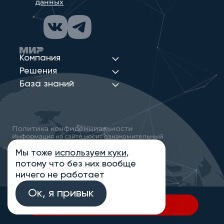
данных
Компания
Решения
База знаний
Политика конфиденциальности
Информация на сайте носит ознакомительный
характер и не является публичной офертой,
определяемой положениями статьи 437
Мы тоже
используем куки
,
Гражданского кодекса РФ
потому что без них вообще
© 2013-2026 Новые Сети Интеграция
ничего не работает
Ок, я привык
В спецификацию