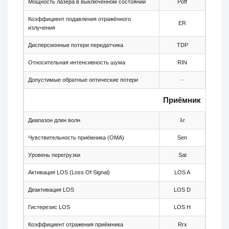
Мощность лазера в выключенном состоянии
Poff
-
Коэффициент подавления отражённого
ER
8.2
излучения
Дисперсионные потери передатчика
TDP
-
Относительная интенсивность шума
RIN
-
Допустимые обратные оптические потери
-
-
Приёмник
Диапазон длин волн
λr
1480
Чувствительность приёмника (OMA)
Sen
-
Уровень перегрузки
Sat
-
Активация LOS (Loss Of Signal)
LOS A
-46
Деактивация LOS
LOS D
-
Гистерезис LOS
LOS H
0.5
Коэффициент отражения приёмника
Rrx
-