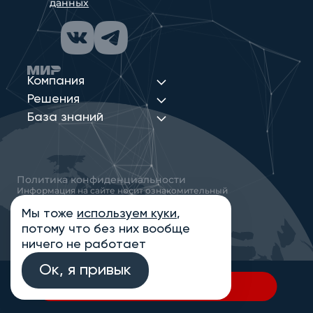
данных
Компания
Решения
База знаний
Политика конфиденциальности
Информация на сайте носит ознакомительный
характер и не является публичной офертой,
определяемой положениями статьи 437
Мы тоже
используем куки
,
Гражданского кодекса РФ
потому что без них вообще
© 2013-2026 Новые Сети Интеграция
ничего не работает
Ок, я привык
В спецификацию