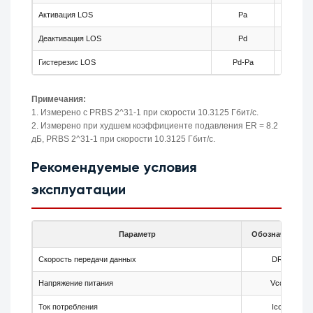
Активация LOS
Pa
-35
Деактивация LOS
Pd
-
Гистерезис LOS
Pd-Pa
0.5
Примечания:
1. Измерено с PRBS 2^31-1 при скорости 10.3125 Гбит/с.
2. Измерено при худшем коэффициенте подавления ER = 8.2
дБ, PRBS 2^31-1 при скорости 10.3125 Гбит/с.
Рекомендуемые условия
эксплуатации
Параметр
Обозначение
Скорость передачи данных
DR
Напряжение питания
Vcc
Ток потребления
Icc