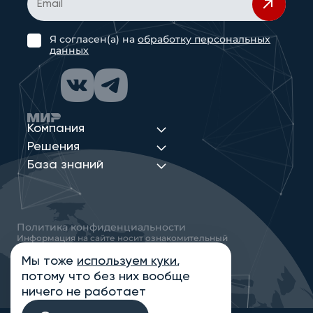
Я согласен(а) на
обработку персональных
данных
Компания
Решения
База знаний
Политика конфиденциальности
Информация на сайте носит ознакомительный
характер и не является публичной офертой,
определяемой положениями статьи 437
Мы тоже
используем куки
,
Гражданского кодекса РФ
потому что без них вообще
© 2013-2026 Новые Сети Интеграция
ничего не работает