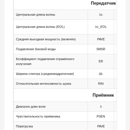
Передатчик
Центральная длина волны
λc
-
Центральная длина волны (EOL)
λc_EOL
1564.58
Средняя выходная мощность (включён)
PAVE
0
Подавление боковой моды
SMSR
30
Коэффициент подавления отражённого
ER
8.2
излучения
Ширина спектра (среднеквадратичная)
Δλ
-
Относительная интенсивность шума
RIN
-
Приёмник
Диапазон длин волн
λ
1260
Чувствительность приёмника
PSEN
-
Перегрузка
PAVE
-7