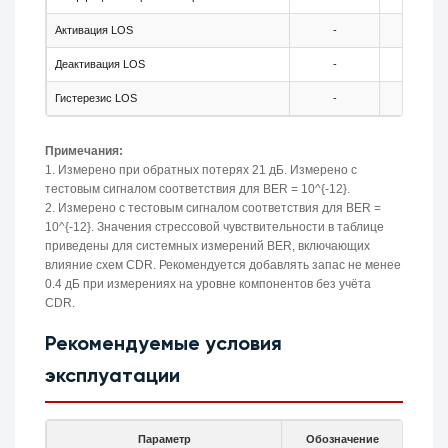
Активация LOS
-
-25
Деактивация LOS
-
-
Гистерезис LOS
-
0.5
Примечания:
1. Измерено при обратных потерях 21 дБ. Измерено с
тестовым сигналом соответствия для BER = 10^{-12}.
2. Измерено с тестовым сигналом соответствия для BER =
10^{-12}. Значения стрессовой чувствительности в таблице
приведены для системных измерений BER, включающих
влияние схем CDR. Рекомендуется добавлять запас не менее
0.4 дБ при измерениях на уровне компонентов без учёта
CDR.
Рекомендуемые условия
эксплуатации
Параметр
Обозначение
Мин.