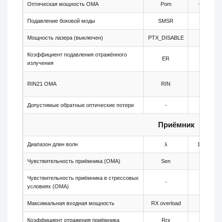
Оптическая мощность OMA
Pom
-1.7
Подавление боковой моды
SMSR
30
Мощность лазера (выключен)
PTX_DISABLE
-
Коэффициент подавления отражённого
ER
8.2
излучения
RIN21 OMA
RIN
-
Допустимые обратные оптические потери
-
-
Приёмник
Диапазон длин волн
λ
1260
Чувствительность приёмника (OMA)
Sen
-
Чувствительность приёмника в стрессовых
-
-
условиях (OMA)
Максимальная входная мощность
RX overload
-
Коэффициент отражения приёмника
Rrx
-