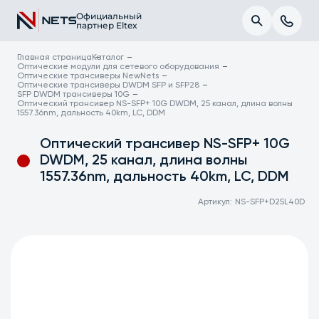
Официальный
партнер Eltex
Главная страница
Каталог
Оптические модули для сетевого оборудования
Оптические трансиверы NewNets
Оптические трансиверы DWDM SFP и SFP28
SFP DWDM трансиверы 10G
Оптический трансивер NS-SFP+ 10G DWDM, 25 канал, длина волны
1557.36nm, дальность 40km, LC, DDM
Оптический трансивер NS-SFP+ 10G
DWDM, 25 канал, длина волны
1557.36nm, дальность 40km, LC, DDM
Артикул:
NS-SFP+D25L40D