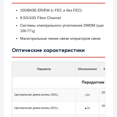
10GBASE-ER/EW (с FEC и без FEC)
8.5G/10G Fibre Channel
Системы спектрального уплотнения DWDM (шаг
100 ГГц)
Магистральные линии связи операторов связи
Оптические характеристики
Параметр
Обозначение
Мин.
Передатчик
1557.36-
Центральная длина волны (SOL)
△λc
25
1557.36-
Центральная длина волны (EOL)
▲λc
100