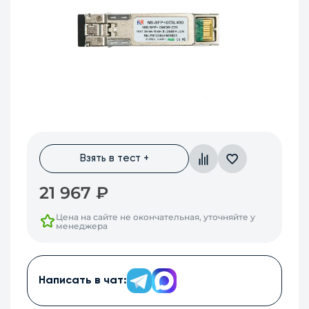
Взять в тест +
21 967
₽
Цена на сайте не окончательная, уточняйте у
менеджера
Написать в чат: