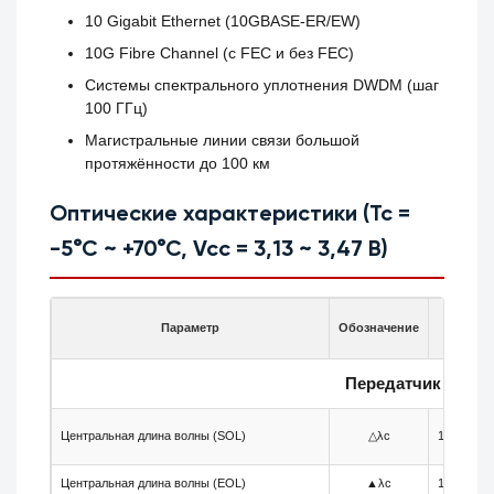
10 Gigabit Ethernet (10GBASE-ER/EW)
10G Fibre Channel (с FEC и без FEC)
Системы спектрального уплотнения DWDM (шаг
100 ГГц)
Магистральные линии связи большой
протяжённости до 100 км
Оптические характеристики (Tc =
-5°C ~ +70°C, Vcc = 3,13 ~ 3,47 В)
Параметр
Обозначение
Мин.
Передатчик
Центральная длина волны (SOL)
△λc
1555.725
Центральная длина волны (EOL)
▲λc
1555.650