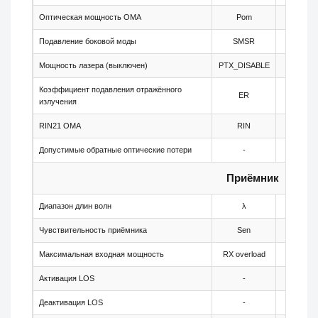
Оптическая мощность OMA
Pom
-1
Подавление боковой моды
SMSR
30
Мощность лазера (выключен)
PTX_DISABLE
-
Коэффициент подавления отражённого
ER
9
излучения
RIN21 OMA
RIN
-
Допустимые обратные оптические потери
-
-
Приёмник
Диапазон длин волн
λ
1260
Чувствительность приёмника
Sen
-
Максимальная входная мощность
RX overload
-
Активация LOS
-
-34
Деактивация LOS
-
-