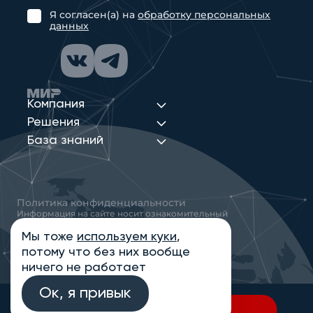
Я согласен(а) на
обработку персональных
данных
Компания
Решения
База знаний
Политика конфиденциальности
Информация на сайте носит ознакомительный
характер и не является публичной офертой,
определяемой положениями статьи 437
Мы тоже
используем куки
,
Гражданского кодекса РФ
потому что без них вообще
© 2013-2026 Новые Сети Интеграция
ничего не работает
Ок, я привык
В спецификацию