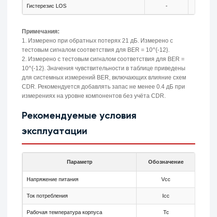
Гистерезис LOS
-
0.5
Примечания:
1. Измерено при обратных потерях 21 дБ. Измерено с
тестовым сигналом соответствия для BER = 10^{-12}.
2. Измерено с тестовым сигналом соответствия для BER =
10^{-12}. Значения чувствительности в таблице приведены
для системных измерений BER, включающих влияние схем
CDR. Рекомендуется добавлять запас не менее 0.4 дБ при
измерениях на уровне компонентов без учёта CDR.
Рекомендуемые условия
эксплуатации
Параметр
Обозначение
Мин.
Напряжение питания
Vcc
3.13
Ток потребления
Icc
-
Рабочая температура корпуса
Tc
-5