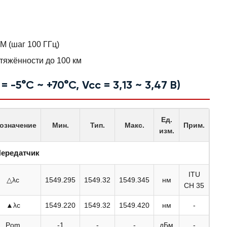
 (шаг 100 ГГц)
тяжённости до 100 км
-5°C ~ +70°C, Vcc = 3,13 ~ 3,47 В)
Ед.
означение
Мин.
Тип.
Макс.
Прим.
изм.
ередатчик
ITU
△λc
1549.295
1549.32
1549.345
нм
CH 35
▲λc
1549.220
1549.32
1549.420
нм
-
Pom
-1
-
-
дБм
-