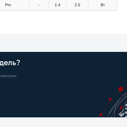
Pm
-
1.4
2.0
Вт
дель?
оветуем.