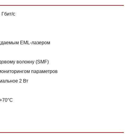
 Гбит/с
аждаемым EML-лазером
довому волокну (SMF)
мониторингом параметров
мальное 2 Вт
 +70°C