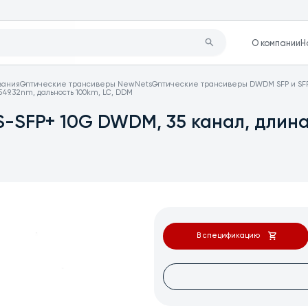
О компании
Н
вания
Оптические трансиверы NewNets
Оптические трансиверы DWDM SFP и SF
49.32nm, дальность 100km, LC, DDM
-SFP+ 10G DWDM, 35 канал, длина 
В спецификацию