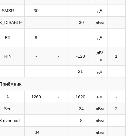
SMSR
30
-
-
дБ
-
X_DISABLE
-
-
-30
дБм
-
ER
9
-
-
дБ
-
дБ/
RIN
-
-
-128
1
Гц
-
-
-
21
дБ
-
Приёмник
λ
1260
-
1620
нм
-
Sen
-
-
-24
дБм
2
X overload
-
-
-8
дБм
-
-
-34
-
-
дБм
-