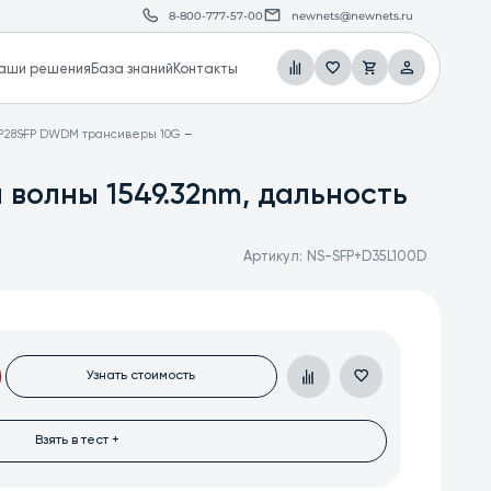
8-800-777-57-00
newnets@newnets.ru
аши решения
База знаний
Контакты
P28
SFP DWDM трансиверы 10G
волны 1549.32nm, дальность
Артикул:
NS-SFP+D35L100D
Узнать стоимость
Взять в тест +