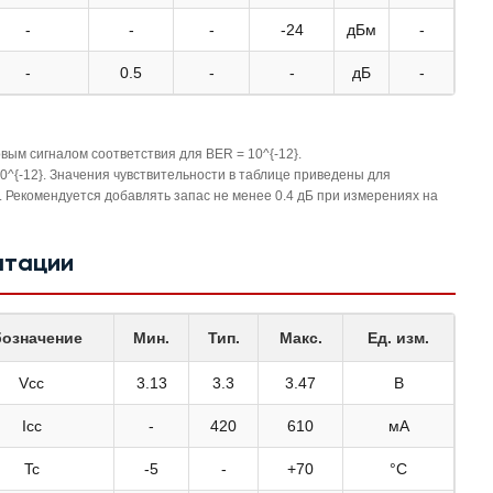
-
-
-
-24
дБм
-
-
0.5
-
-
дБ
-
вым сигналом соответствия для BER = 10^{-12}.
0^{-12}. Значения чувствительности в таблице приведены для
Рекомендуется добавлять запас не менее 0.4 дБ при измерениях на
атации
означение
Мин.
Тип.
Макс.
Ед. изм.
Vcc
3.13
3.3
3.47
В
Icc
-
420
610
мА
Tc
-5
-
+70
°C