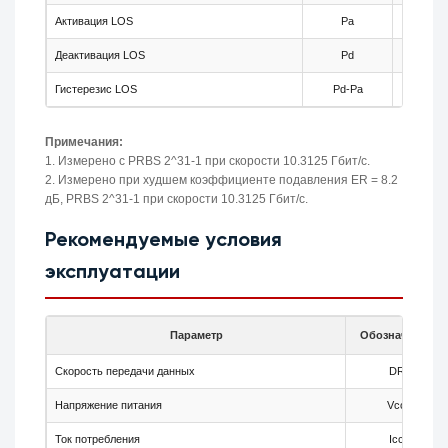
Активация LOS
Pa
-35
Деактивация LOS
Pd
-
Гистерезис LOS
Pd-Pa
0.5
Примечания:
1. Измерено с PRBS 2^31-1 при скорости 10.3125 Гбит/с.
2. Измерено при худшем коэффициенте подавления ER = 8.2
дБ, PRBS 2^31-1 при скорости 10.3125 Гбит/с.
Рекомендуемые условия
эксплуатации
Параметр
Обозначение
Скорость передачи данных
DR
Напряжение питания
Vcc
Ток потребления
Icc