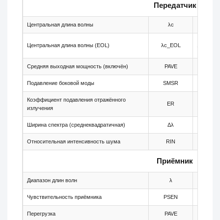
Передатчик
Центральная длина волны
λc
-
Центральная длина волны (EOL)
λc_EOL
1549.22
Средняя выходная мощность (включён)
PAVE
0
Подавление боковой моды
SMSR
30
Коэффициент подавления отражённого
ER
8.2
излучения
Ширина спектра (среднеквадратичная)
Δλ
-
Относительная интенсивность шума
RIN
-
Приёмник
Диапазон длин волн
λ
1260
Чувствительность приёмника
PSEN
-
Перегрузка
PAVE
-7