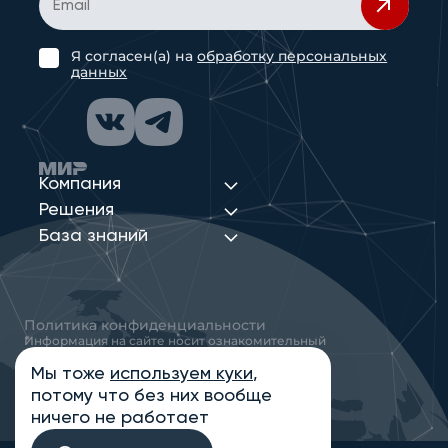
Я согласен(а) на
обработку персональных
данных
Компания
Решения
База знаний
Политика конфиденциальности
Информация на сайте носит ознакомительный
характер и не является публичной офертой,
определяемой положениями статьи 437
Мы тоже
используем куки
,
Гражданского кодекса РФ
потому что без них вообще
© 2013-2026 Новые Сети Интеграция
ничего не работает