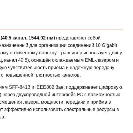
0.5 канал, 1544.92 нм)
представляет собой
азначенный для организации соединений 10 Gigabit
вому оптическому волокну. Трансивер использует длину
ц, канал 40.5), оснащён охлаждаемым EML-лазером и
кую чувствительность приёма и надёжную передачу
я с повышенной плотностью каналов.
иям SFF-8413 и IEEE802.3ae, поддерживает цифровую
ng) через двухпроводной интерфейс I²C с возможностью
 смещения лазера, мощности передачи и приёма в
ет эффективно использовать спектральные ресурсы в
ов.