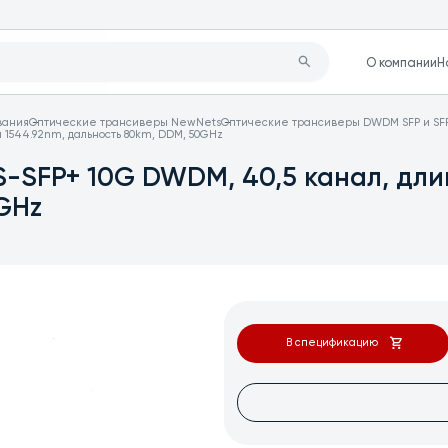
О компании
Н
вания
Оптические трансиверы NewNets
Оптические трансиверы DWDM SFP и SF
 1544.92nm, дальность 80km, DDM, 50GHz
-SFP+ 10G DWDM, 40,5 канал, дли
GHz
В спецификацию