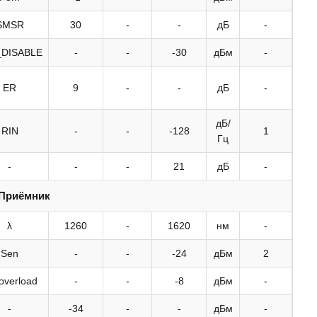
SMSR
30
-
-
дБ
-
_DISABLE
-
-
-30
дБм
-
ER
9
-
-
дБ
-
дБ/
RIN
-
-
-128
1
Гц
-
-
-
21
дБ
-
Приёмник
λ
1260
-
1620
нм
-
Sen
-
-
-24
дБм
2
overload
-
-
-8
дБм
-
-
-34
-
-
дБм
-