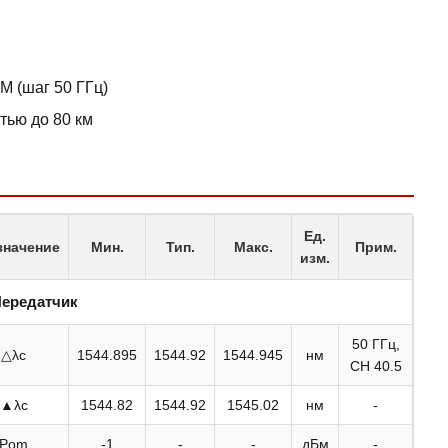
 (шаг 50 ГГц)
тью до 80 км
Ед.
значение
Мин.
Тип.
Макс.
Прим.
изм.
ередатчик
50 ГГц,
△λc
1544.895
1544.92
1544.945
нм
CH 40.5
▲λc
1544.82
1544.92
1545.02
нм
-
Pom
-1
-
-
дБм
-