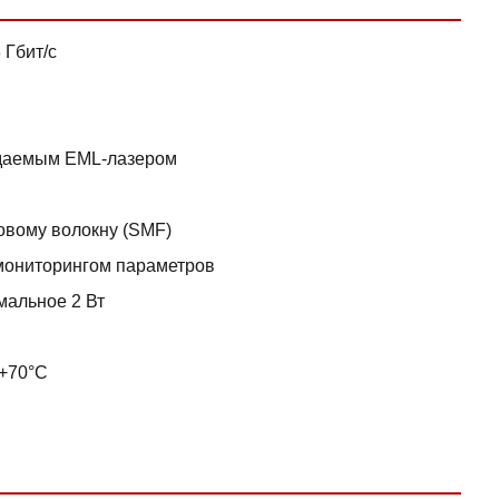
 Гбит/с
ждаемым EML-лазером
овому волокну (SMF)
мониторингом параметров
мальное 2 Вт
 +70°C