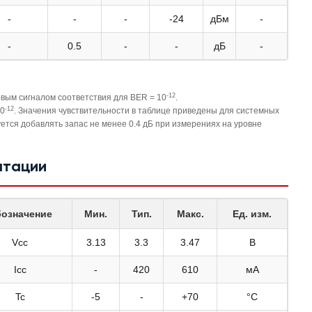
-
-
-
-24
дБм
-
-
0.5
-
-
дБ
-
-12
овым сигналом соответствия для BER = 10
.
-12
10
. Значения чувствительности в таблице приведены для системных
тся добавлять запас не менее 0.4 дБ при измерениях на уровне
атации
означение
Мин.
Тип.
Макс.
Ед. изм.
Vcc
3.13
3.3
3.47
В
Icc
-
420
610
мА
Tc
-5
-
+70
°C