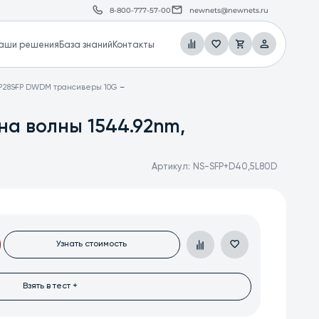
8-800-777-57-00
newnets@newnets.ru
аши решения
База знаний
Контакты
P28
SFP DWDM трансиверы 10G
на волны 1544.92nm,
Артикул:
NS-SFP+D40,5L80D
Узнать стоимость
Взять в тест +