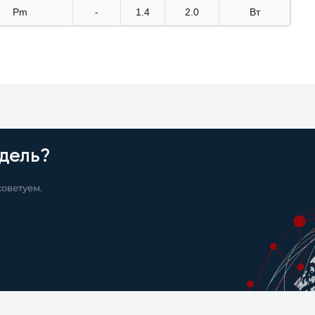
Pm
-
1.4
2.0
Вт
дель?
оветуем.