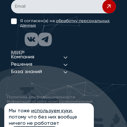
Я согласен(а) на
обработку персональных
данных
Компания
Решения
База знаний
Политика конфиденциальности
Информация на сайте носит ознакомительный
характер и не является публичной офертой,
определяемой положениями статьи 437
Мы тоже
используем куки
,
Гражданского кодекса РФ
потому что без них вообще
© 2013-2026 Новые Сети Интеграция
ничего не работает