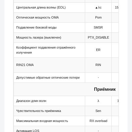
Центральная длина волны (EOL)
▲λc
1544.03
Оптическая мощность OMA
Pom
-1
Подавление боковой моды
SMSR
30
Мощность лазера (выключен)
PTX_DISABLE
-
Коэффициент подавления отражённого
ER
9
излучения
RIN21 OMA
RIN
-
Допустимые обратные оптические потери
-
-
Приёмник
Диапазон длин волн
λ
1260
Чувствительность приёмника
Sen
-
Максимальная входная мощность
RX overload
-
Активация LOS
-
-34