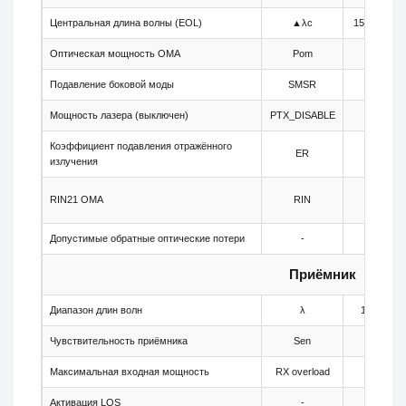
Центральная длина волны (EOL)
▲λc
1543.23
Оптическая мощность OMA
Pom
-1
Подавление боковой моды
SMSR
30
Мощность лазера (выключен)
PTX_DISABLE
-
Коэффициент подавления отражённого
ER
9
излучения
RIN21 OMA
RIN
-
Допустимые обратные оптические потери
-
-
Приёмник
Диапазон длин волн
λ
1260
Чувствительность приёмника
Sen
-
Максимальная входная мощность
RX overload
-
Активация LOS
-
-34