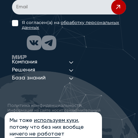
Я согласен(а) на
обработку персональных
данных
Компания
Решения
База знаний
Политика конфиденциальности
Информация на сайте носит ознакомительный
характер и не является публичной офертой,
определяемой положениями статьи 437
Мы тоже
используем куки
,
Гражданского кодекса РФ
потому что без них вообще
© 2013-2026 Новые Сети Интеграция
ничего не работает